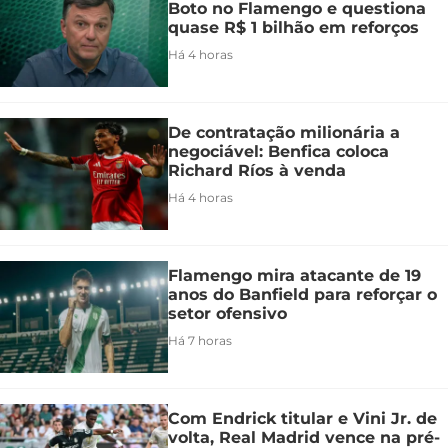
Boto no Flamengo e questiona
quase R$ 1 bilhão em reforços
Há 4 horas
De contratação milionária a
negociável: Benfica coloca
Richard Ríos à venda
Há 4 horas
Flamengo mira atacante de 19
anos do Banfield para reforçar o
setor ofensivo
Há 7 horas
Com Endrick titular e Vini Jr. de
volta, Real Madrid vence na pré-