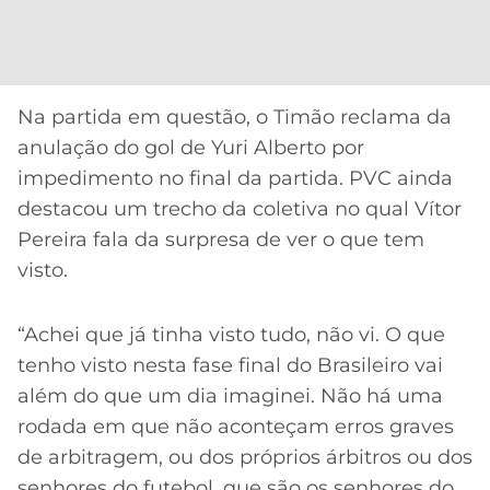
CASSINOS
ONLINE
LALIGA
2026
GRÊMIO
ATLÉTICO
Na partida em questão, o Timão reclama da
MG
anulação do gol de Yuri Alberto por
impedimento no final da partida. PVC ainda
CRUZEIRO
destacou um trecho da coletiva no qual Vítor
Pereira fala da surpresa de ver o que tem
visto.
“Achei que já tinha visto tudo, não vi. O que
tenho visto nesta fase final do Brasileiro vai
além do que um dia imaginei. Não há uma
rodada em que não aconteçam erros graves
de arbitragem, ou dos próprios árbitros ou dos
senhores do futebol, que são os senhores do