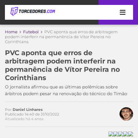
APOSTAS
Home
Futebol
PVC aponta que erros de arbitragem
podem interferir na permanência de Vítor Pereira no
Corinthians
ÚLTIMAS
DICAS
DE
PVC aponta que erros de
APOSTA
COPA
arbitragem podem interferir na
DO
permanência de Vítor Pereira no
MUNDO
MELHORES
Corinthians
SITES
DE
O jornalista afirmou que as últimas polêmicas sobre
TIMES
APOSTAS
árbitros podem pesar na renovação do técnico do Timão
2026
CAMPEONATOS
MEU
Por
Daniel Linhares
TIME
Publicado 14:40 de 31/10/2022
CÓDIGO
Atualizado há 4 anos
MÍDIA
PROMOCIONAL
BRASILEIRÃO
ESPORTIVA
BETBOOM
PALMEIRAS
SÉRIE
A