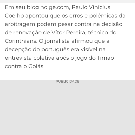
Em seu blog no ge.com, Paulo Vinícius
MERCADO
CÓDIGO
CORINTHIANS
Coelho apontou que os erros e polêmicas da
DA
DE
LIBERTADORES
BOLA
INDICAÇÃO
arbitragem podem pesar contra na decisão
SÃO
BET365
de renovação de Vítor Pereira, técnico do
PAULO
COPA
PALPITES
DO
Corinthians. O jornalista afirmou que a
CÓDIGO
BRASIL
decepção do português era visível na
SANTOS
BETANO
entrevista coletiva após o jogo do Timão
PREMIER
FLAMENGO
contra o Goiás.
MELHORES
LEAGUE
APPS
PUBLICIDADE
DE
FLUMINENSE
COPA
APOSTAS
SUL-
BOTAFOGO
AMERICANA
CASSINOS
ONLINE
VASCO
LIGA
DOS
MELHORES
CAMPEÕES
INTERNACIONAL