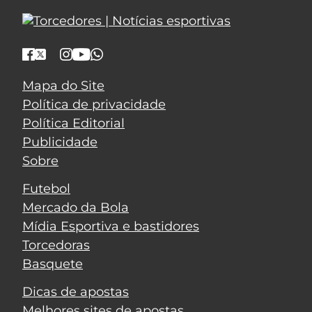
Mapa do Site
Política de privacidade
Política Editorial
Publicidade
Sobre
Futebol
Mercado da Bola
Mídia Esportiva e bastidores
Torcedoras
Basquete
Dicas de apostas
Melhores sites de apostas