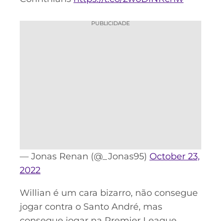
PUBLICIDADE
— Jonas Renan (@_Jonas95)
October 23,
2022
Willian é um cara bizarro, não consegue
jogar contra o Santo André, mas
consegue jogar na Premier League,