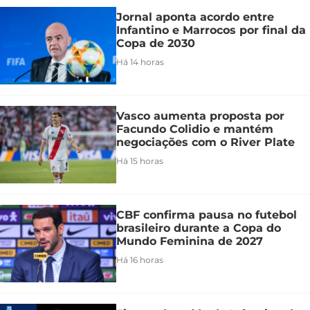
Jornal aponta acordo entre
Infantino e Marrocos por final da
Copa de 2030
Há 14 horas
Vasco aumenta proposta por
Facundo Colidio e mantém
negociações com o River Plate
Há 15 horas
CBF confirma pausa no futebol
brasileiro durante a Copa do
Mundo Feminina de 2027
Há 16 horas