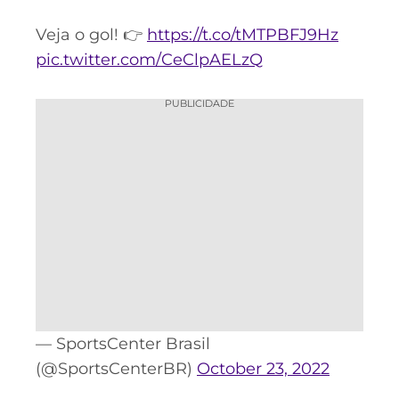
Veja o gol! 👉
https://t.co/tMTPBFJ9Hz
pic.twitter.com/CeClpAELzQ
PUBLICIDADE
— SportsCenter Brasil
(@SportsCenterBR)
October 23, 2022