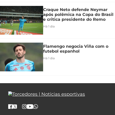
Craque Neto defende Neymar
após polêmica na Copa do Brasil
e critica presidente do Remo
Há 1 dia
Flamengo negocia Viña com o
futebol espanhol
Há 1 dia