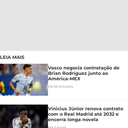
LEIA MAIS
Vasco negocia contratação de
Brian Rodríguez junto ao
América-MEX
Há 55 minutos
Vinicius Júnior renova contrato
com o Real Madrid até 2032 e
encerra longa novela
Há 3 horas