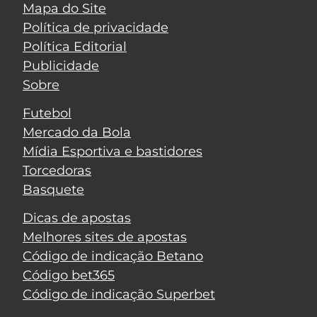
Mapa do Site
Política de privacidade
Política Editorial
Publicidade
Sobre
Futebol
Mercado da Bola
Mídia Esportiva e bastidores
Torcedoras
Basquete
Dicas de apostas
Melhores sites de apostas
Código de indicação Betano
Código bet365
Código de indicação Superbet