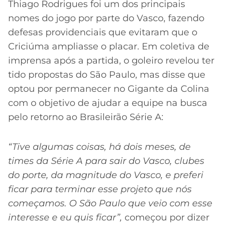
CASSINOS
Thiago Rodrigues foi um dos principais
ONLINE
LALIGA
nomes do jogo por parte do Vasco, fazendo
2026
GRÊMIO
defesas providenciais que evitaram que o
Criciúma ampliasse o placar. Em coletiva de
ATLÉTICO
imprensa após a partida, o goleiro revelou ter
MG
tido propostas do São Paulo, mas disse que
optou por permanecer no Gigante da Colina
CRUZEIRO
com o objetivo de ajudar a equipe na busca
pelo retorno ao Brasileirão Série A:
“Tive algumas coisas, há dois meses, de
times da Série A para sair do Vasco, clubes
do porte, da magnitude do Vasco, e preferi
ficar para terminar esse projeto que nós
começamos. O São Paulo que veio com esse
interesse e eu quis ficar”,
começou por dizer