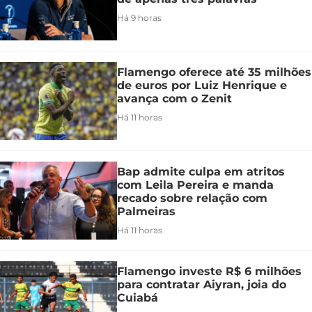
Há 9 horas
Flamengo oferece até 35 milhões
de euros por Luiz Henrique e
avança com o Zenit
Há 11 horas
Bap admite culpa em atritos
com Leila Pereira e manda
recado sobre relação com
Palmeiras
Há 11 horas
Flamengo investe R$ 6 milhões
para contratar Aiyran, joia do
Cuiabá