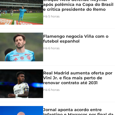
após polêmica na Copa do Brasil
e critica presidente do Remo
Há 5 horas
Flamengo negocia Viña com o
futebol espanhol
Há 6 horas
Real Madrid aumenta oferta por
Vini Jr. e fica mais perto de
renovar contrato até 2031
Há 6 horas
Jornal aponta acordo entre
Infantino e Marrocos por final da