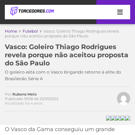
APOSTAS
Home
Futebol
Vasco: Goleiro Thiago Rodrigues revela
porque não aceitou proposta do São Paulo
ÚLTIMAS
DICAS
Vasco: Goleiro Thiago Rodrigues
DE
revela porque não aceitou proposta
APOSTA
COPA
do São Paulo
DO
MUNDO
MELHORES
O goleiro está com o Vasco brigando retorno à elite do
Acesse o perfil do autor
SITES
Brasileirão Série A
no Twitter
DE
TIMES
APOSTAS
Por
Rubens Melo
2026
Publicado 19:08 de 23/10/2022
Atualizado há 4 anos
CAMPEONATOS
MEU
TIME
CÓDIGO
MÍDIA
PROMOCIONAL
BRASILEIRÃO
ESPORTIVA
BETBOOM
PALMEIRAS
SÉRIE
O Vasco da Gama conseguiu um grande
A