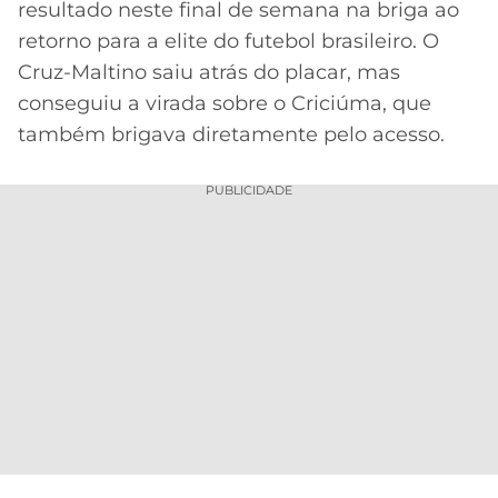
resultado neste final de semana na briga ao
MERCADO
CÓDIGO
CORINTHIANS
retorno para a elite do futebol brasileiro. O
DA
DE
LIBERTADORES
Cruz-Maltino saiu atrás do placar, mas
BOLA
INDICAÇÃO
SÃO
conseguiu a virada sobre o Criciúma, que
BET365
PAULO
COPA
também brigava diretamente pelo acesso.
PALPITES
DO
CÓDIGO
BRASIL
SANTOS
PUBLICIDADE
BETANO
PREMIER
FLAMENGO
MELHORES
LEAGUE
APPS
DE
FLUMINENSE
COPA
APOSTAS
SUL-
BOTAFOGO
AMERICANA
CASSINOS
ONLINE
VASCO
LIGA
DOS
MELHORES
CAMPEÕES
INTERNACIONAL