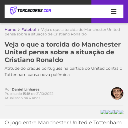
APOSTAS
Home
Futebol
Veja o que a torcida do Manchester United
pensa sobre a situação de Cristiano Ronaldo
ÚLTIMAS
DICAS
Veja o que a torcida do Manchester
DE
United pensa sobre a situação de
APOSTA
COPA
Cristiano Ronaldo
DO
MUNDO
MELHORES
Atitude do craque português na partida do United contra o
SITES
Tottenham causa nova polêmica
DE
TIMES
APOSTAS
Por
Daniel Linhares
2026
Publicado 15:18 de 21/10/2022
Atualizado há 4 anos
CAMPEONATOS
MEU
TIME
CÓDIGO
MÍDIA
PROMOCIONAL
BRASILEIRÃO
ESPORTIVA
BETBOOM
PALMEIRAS
SÉRIE
O jogo entre Manchester United e Tottenham
A