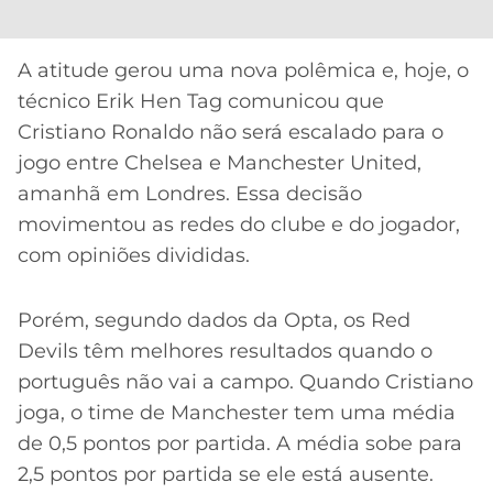
CASSINOS
ONLINE
LALIGA
2026
GRÊMIO
A atitude gerou uma nova polêmica e, hoje, o
técnico Erik Hen Tag comunicou que
ATLÉTICO
Cristiano Ronaldo não será escalado para o
MG
jogo entre Chelsea e Manchester United,
amanhã em Londres. Essa decisão
CRUZEIRO
movimentou as redes do clube e do jogador,
com opiniões divididas.
Porém, segundo dados da Opta, os Red
Devils têm melhores resultados quando o
português não vai a campo. Quando Cristiano
joga, o time de Manchester tem uma média
de 0,5 pontos por partida. A média sobe para
2,5 pontos por partida se ele está ausente.