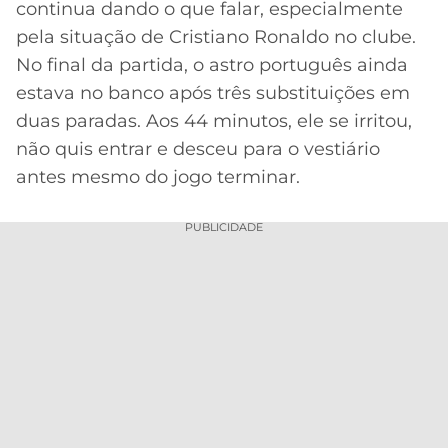
continua dando o que falar, especialmente
MERCADO
CÓDIGO
CORINTHIANS
pela situação de Cristiano Ronaldo no clube.
DA
DE
LIBERTADORES
No final da partida, o astro português ainda
BOLA
INDICAÇÃO
SÃO
estava no banco após três substituições em
BET365
PAULO
COPA
duas paradas. Aos 44 minutos, ele se irritou,
PALPITES
DO
não quis entrar e desceu para o vestiário
CÓDIGO
BRASIL
SANTOS
BETANO
antes mesmo do jogo terminar.
PREMIER
FLAMENGO
MELHORES
LEAGUE
PUBLICIDADE
APPS
DE
FLUMINENSE
COPA
APOSTAS
SUL-
BOTAFOGO
AMERICANA
CASSINOS
ONLINE
VASCO
LIGA
DOS
MELHORES
CAMPEÕES
INTERNACIONAL