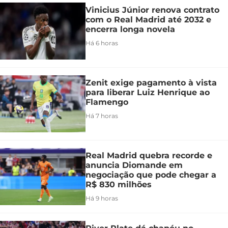
Vinicius Júnior renova contrato
com o Real Madrid até 2032 e
encerra longa novela
Há 6 horas
Zenit exige pagamento à vista
para liberar Luiz Henrique ao
Flamengo
Há 7 horas
Real Madrid quebra recorde e
anuncia Diomande em
negociação que pode chegar a
R$ 830 milhões
Há 9 horas