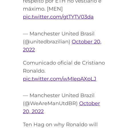
respeito por ETH no vestiário é
máximo. [MEN]
pic.twitter.com/gtTYTV03da
— Manchester United Brasil
(@unitedbrazilian)
October 20,
2022
Comunicado oficial de Cristiano
Ronaldo.
pic.twitter.com/wMIepAXpLJ
— Manchester United Brazil
(@WeAreManUtdBR)
October
20, 2022
Ten Hag on why Ronaldo will