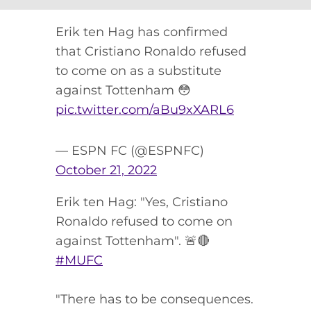
Erik ten Hag has confirmed
that Cristiano Ronaldo refused
to come on as a substitute
against Tottenham 😳
pic.twitter.com/aBu9xXARL6
— ESPN FC (@ESPNFC)
October 21, 2022
Erik ten Hag: "Yes, Cristiano
Ronaldo refused to come on
against Tottenham". 🚨🔴
#MUFC
"There has to be consequences.