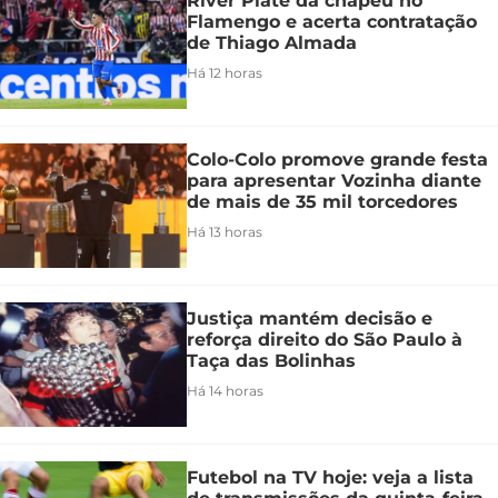
River Plate dá chapéu no
Flamengo e acerta contratação
de Thiago Almada
Há 12 horas
Colo-Colo promove grande festa
para apresentar Vozinha diante
de mais de 35 mil torcedores
Há 13 horas
Justiça mantém decisão e
reforça direito do São Paulo à
Taça das Bolinhas
Há 14 horas
Futebol na TV hoje: veja a lista