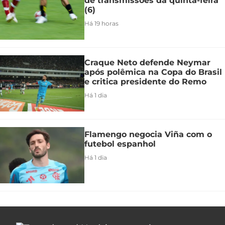
de transmissões da quinta-feira
(6)
Há 19 horas
Craque Neto defende Neymar
após polêmica na Copa do Brasil
e critica presidente do Remo
Há 1 dia
Flamengo negocia Viña com o
futebol espanhol
Há 1 dia