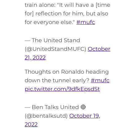
train alone: "It will have a [time
for] reflection for him, but also
for everyone else."
#mufc
— The United Stand
(@UnitedStandMUFC)
October
21, 2022
Thoughts on Ronaldo heading
down the tunnel early?
#mufc
pic.twitter.com/9dfkEpsdSt
— Ben Talks United 🔴
(@bentalksutd)
October 19,
2022