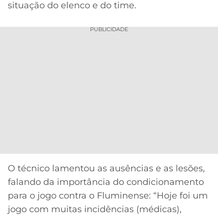
situação do elenco e do time.
PUBLICIDADE
O técnico lamentou as ausências e as lesões,
falando da importância do condicionamento
para o jogo contra o Fluminense: “Hoje foi um
jogo com muitas incidências (médicas),