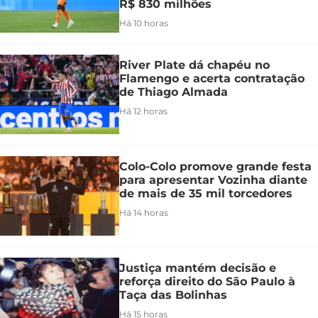
R$ 830 milhões
Há 10 horas
River Plate dá chapéu no
Flamengo e acerta contratação
de Thiago Almada
Há 12 horas
Colo-Colo promove grande festa
para apresentar Vozinha diante
de mais de 35 mil torcedores
Há 14 horas
Justiça mantém decisão e
reforça direito do São Paulo à
Taça das Bolinhas
Há 15 horas