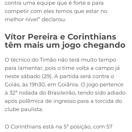
contra uma equipe que é forte e para
competir com eles temos que estar no
melhor nível” declarou.
Vítor Pereira e Corinthians
têm mais um jogo chegando
O técnico do Timão não terá muito tempo
para lamentar, pois o time volta a campo já
neste sábado (29). A partida será contra o
Goiás, às 19h30, em Goiânia. O jogo pertence
à 32ª rodada do Brasileirão, tendo sido adiado
após polêmica de ingresso para a torcida do
clube paulista.
O Corinthians está na 5ª posição, com 57