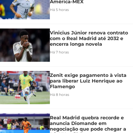
América-MEX
Há 5 horas
Vinicius Júnior renova contrato
com o Real Madrid até 2032 e
encerra longa novela
Há 7 horas
Zenit exige pagamento à vista
para liberar Luiz Henrique ao
Flamengo
Há 8 horas
Real Madrid quebra recorde e
anuncia Diomande em
negociação que pode chegar a