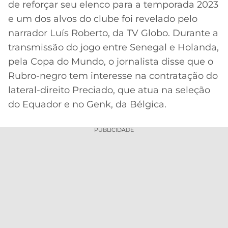
de reforçar seu elenco para a temporada 2023
MERCADO
CÓDIGO
CORINTHIANS
e um dos alvos do clube foi revelado pelo
DA
DE
LIBERTADORES
narrador Luís Roberto, da TV Globo. Durante a
BOLA
INDICAÇÃO
SÃO
transmissão do jogo entre Senegal e Holanda,
BET365
PAULO
COPA
pela Copa do Mundo, o jornalista disse que o
PALPITES
DO
Rubro-negro tem interesse na contratação do
CÓDIGO
BRASIL
SANTOS
BETANO
lateral-direito Preciado, que atua na seleção
do Equador e no Genk, da Bélgica.
PREMIER
FLAMENGO
MELHORES
LEAGUE
APPS
PUBLICIDADE
DE
FLUMINENSE
COPA
APOSTAS
SUL-
BOTAFOGO
AMERICANA
CASSINOS
ONLINE
VASCO
LIGA
DOS
MELHORES
CAMPEÕES
INTERNACIONAL