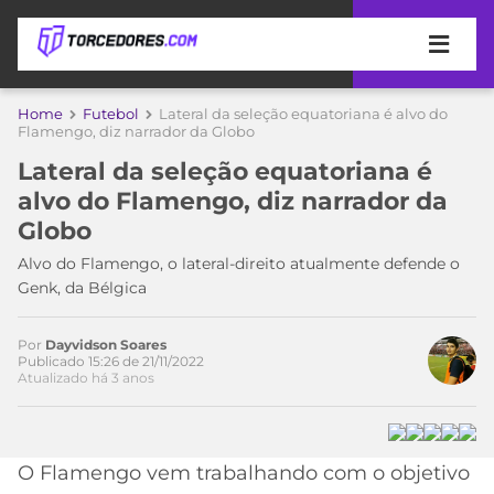
APOSTAS
Home
Futebol
Lateral da seleção equatoriana é alvo do
Flamengo, diz narrador da Globo
ÚLTIMAS
DICAS
Lateral da seleção equatoriana é
DE
alvo do Flamengo, diz narrador da
APOSTA
COPA
Globo
DO
MUNDO
MELHORES
Alvo do Flamengo, o lateral-direito atualmente defende o
SITES
Genk, da Bélgica
DE
TIMES
APOSTAS
Por
Dayvidson Soares
Acesse o perfil do autor
2026
Publicado 15:26 de 21/11/2022
Atualizado há 3 anos
no Twitter
CAMPEONATOS
MEU
TIME
CÓDIGO
MÍDIA
PROMOCIONAL
BRASILEIRÃO
ESPORTIVA
BETBOOM
PALMEIRAS
SÉRIE
O Flamengo vem trabalhando com o objetivo
A