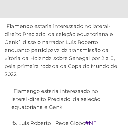
CASSINOS
ONLINE
LALIGA
2026
GRÊMIO
“Flamengo estaria interessado no lateral-
ATLÉTICO
direito Preciado, da seleção equatoriana e
MG
Genk”, disse o narrador Luis Roberto
enquanto participava da transmissão da
CRUZEIRO
vitória da Holanda sobre Senegal por 2 a 0,
pela primeira rodada da Copa do Mundo de
2022.
"Flamengo estaria interessado no
lateral-direito Preciado, da seleção
equatoriana e Genk."
🗞️ Luís Roberto | Rede Globo
#NF