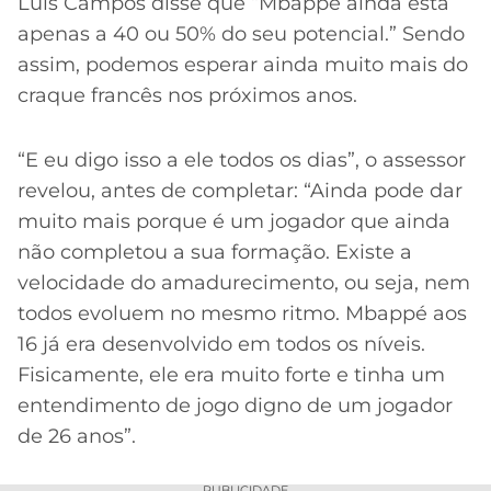
CASSINOS
Luis Campos disse que “Mbappé ainda está
ONLINE
apenas a 40 ou 50% do seu potencial.” Sendo
LALIGA
2026
GRÊMIO
assim, podemos esperar ainda muito mais do
craque francês nos próximos anos.
ATLÉTICO
MG
“E eu digo isso a ele todos os dias”, o assessor
revelou, antes de completar: “Ainda pode dar
CRUZEIRO
muito mais porque é um jogador que ainda
não completou a sua formação. Existe a
velocidade do amadurecimento, ou seja, nem
todos evoluem no mesmo ritmo. Mbappé aos
16 já era desenvolvido em todos os níveis.
Fisicamente, ele era muito forte e tinha um
entendimento de jogo digno de um jogador
de 26 anos”.
PUBLICIDADE