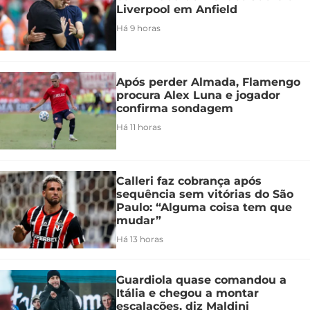
Liverpool em Anfield
Há 9 horas
Após perder Almada, Flamengo
procura Alex Luna e jogador
confirma sondagem
Há 11 horas
Calleri faz cobrança após
sequência sem vitórias do São
Paulo: “Alguma coisa tem que
mudar”
Há 13 horas
Guardiola quase comandou a
Itália e chegou a montar
escalações, diz Maldini