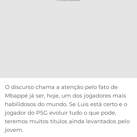
O discurso chama a atenção pelo fato de
Mbappé já ser, hoje, um dos jogadores mais
habilidosos do mundo. Se Luis está certo e o
jogador do PSG evoluir tudo o que pode,
teremos muitos títulos ainda levantados pelo
jovem.