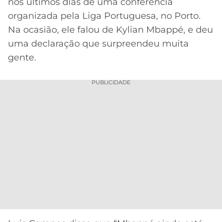
nos últimos dias de uma conferência
organizada pela Liga Portuguesa, no Porto.
MERCADO
CÓDIGO
CORINTHIANS
DA
DE
LIBERTADORES
Na ocasião, ele falou de Kylian Mbappé, e deu
BOLA
INDICAÇÃO
SÃO
uma declaração que surpreendeu muita
BET365
PAULO
COPA
gente.
PALPITES
DO
CÓDIGO
BRASIL
SANTOS
PUBLICIDADE
BETANO
PREMIER
FLAMENGO
MELHORES
LEAGUE
APPS
DE
FLUMINENSE
COPA
APOSTAS
SUL-
BOTAFOGO
AMERICANA
CASSINOS
ONLINE
VASCO
LIGA
DOS
MELHORES
CAMPEÕES
INTERNACIONAL