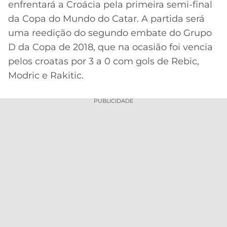
enfrentará a Croácia pela primeira semi-final
MERCADO
CÓDIGO
CORINTHIANS
da Copa do Mundo do Catar. A partida será
DA
DE
LIBERTADORES
uma reedição do segundo embate do Grupo
BOLA
INDICAÇÃO
SÃO
D da Copa de 2018, que na ocasião foi vencia
BET365
Acesse o perfil do autor
PAULO
COPA
pelos croatas por 3 a 0 com gols de Rebic,
no Twitter
PALPITES
DO
Modric e Rakitic.
CÓDIGO
BRASIL
SANTOS
BETANO
PUBLICIDADE
PREMIER
FLAMENGO
MELHORES
LEAGUE
APPS
DE
FLUMINENSE
COPA
APOSTAS
SUL-
BOTAFOGO
AMERICANA
CASSINOS
ONLINE
VASCO
LIGA
DOS
MELHORES
CAMPEÕES
INTERNACIONAL