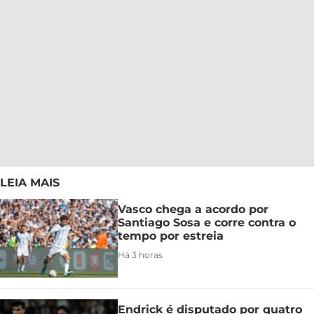
LEIA MAIS
Vasco chega a acordo por
Santiago Sosa e corre contra o
tempo por estreia
Há 3 horas
Endrick é disputado por quatro