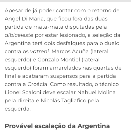
CASSINOS
ONLINE
LALIGA
Apesar de já poder contar com o retorno de
2026
GRÊMIO
Angel Di Maria, que ficou fora das duas
partida de mata-mata disputadas pela
ATLÉTICO
albiceleste
por estar lesionado, a seleção da
MG
Argentina terá dois desfalques para o duelo
contra os
vatreni
. Marcos Acuña (lateral
CRUZEIRO
esquerdo) e Gonzalo Montiel (lateral
esquerdo) foram amarelados nas quartas de
final e acabaram suspensos para a partida
contra a Croácia. Como resultado, o técnico
Lionel Scaloni deve escalar Nahuel Molina
pela direita e Nicolás Tagliafico pela
esquerda.
Provável escalação da Argentina