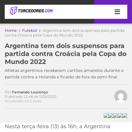
APOSTAS
Home
Futebol
Argentina tem dois suspensos para partida
contra Croácia pela Copa do Mundo 2022
ÚLTIMAS
DICAS
Argentina tem dois suspensos para
DE
partida contra Croácia pela Copa do
APOSTA
COPA
Mundo 2022
DO
MUNDO
MELHORES
Atletas argentinos receberam cartões amarelos durante a
SITES
partida contra a Holanda e ficarão de fora da semi-final
DE
TIMES
APOSTAS
Por
Fernando Lourenço
2026
Publicado 22:46 de 12/12/2022
Atualizado há 2 anos
CAMPEONATOS
MEU
TIME
CÓDIGO
MÍDIA
PROMOCIONAL
BRASILEIRÃO
ESPORTIVA
BETBOOM
PALMEIRAS
SÉRIE
Nesta terça-feira (13) às 16h, a Argentina
A