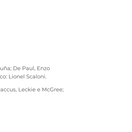
uña; De Paul, Enzo
o: Lionel Scaloni.
Baccus, Leckie e McGree;