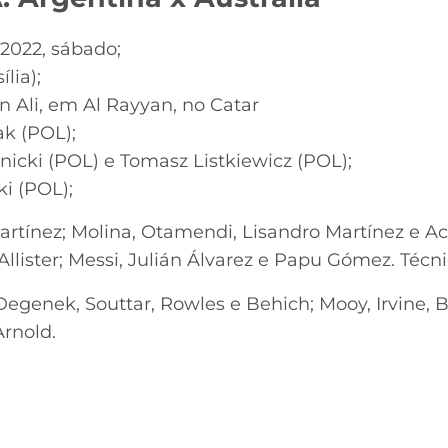
2022, sábado;
ília);
n Ali, em Al Rayyan, no Catar
ak (POL);
nicki (POL) e Tomasz Listkiewicz (POL);
i (POL);
tínez; Molina, Otamendi, Lisandro Martínez e Ac
llister; Messi, Julián Álvarez e Papu Gómez. Técnic
egenek, Souttar, Rowles e Behich; Mooy, Irvine, 
rnold.