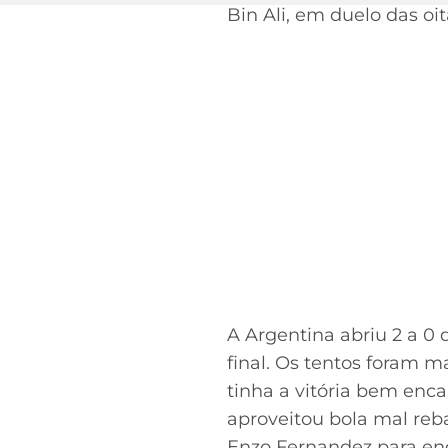
Bin Ali, em duelo das oi
A Argentina abriu 2 a 0 
final. Os tentos foram m
tinha a vitória bem enc
aproveitou bola mal reb
Enzo Fernandez para eng