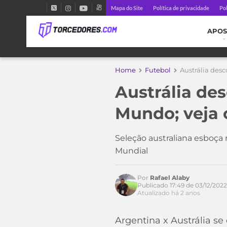
Mapa do Site
Política de privacidade
Pol
APOS
Home
Futebol
Austrália des
Austrália de
Mundo; veja 
Seleção australiana esboça r
Mundial
Acesse o perfil do autor
Por
Rafael Alaby
no Twitter
Publicado 17:49 de 03/12/2022
Atualizado há 2 anos
Argentina x Austrália se