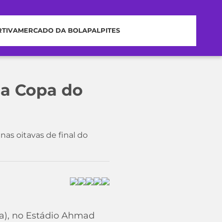
RTIVA
MERCADO DA BOLA
PALPITES
na Copa do
nas oitavas de final do
lia), no Estádio Ahmad