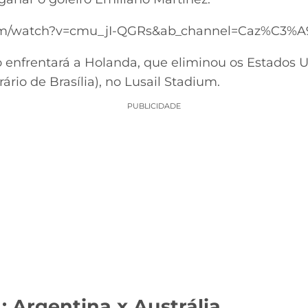
com/watch?v=cmu_jI-QGRs&ab_channel=Caz%C3%A
 enfrentará a Holanda, que eliminou os Estados 
orário de Brasília), no Lusail Stadium.
PUBLICIDADE
 Argentina x Austrália