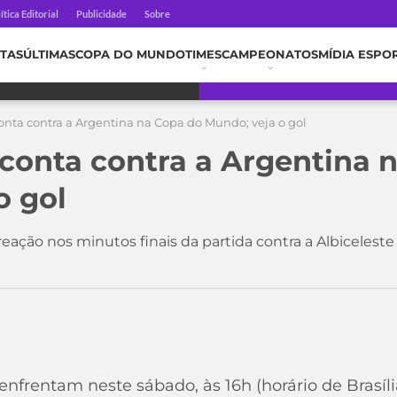
ítica Editorial
Publicidade
Sobre
TAS
ÚLTIMAS
COPA DO MUNDO
TIMES
CAMPEONATOS
MÍDIA ESPO
conta contra a Argentina na Copa do Mundo; veja o gol
sconta contra a Argentina 
o gol
eação nos minutos finais da partida contra a Albiceleste 
 enfrentam neste sábado, às 16h (horário de Brasí