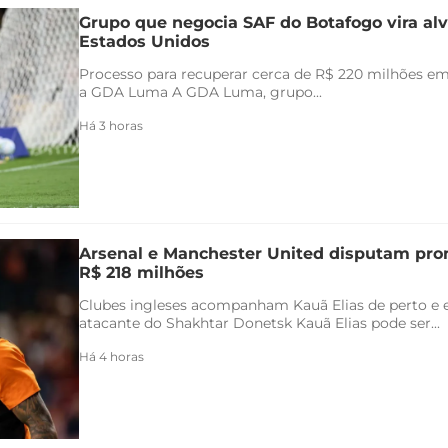
Grupo que negocia SAF do Botafogo vira alv
Estados Unidos
Processo para recuperar cerca de R$ 220 milhões em 
a GDA Luma A GDA Luma, grupo...
Há 3 horas
Arsenal e Manchester United disputam pr
R$ 218 milhões
Clubes ingleses acompanham Kauã Elias de perto e 
atacante do Shakhtar Donetsk Kauã Elias pode ser...
Há 4 horas