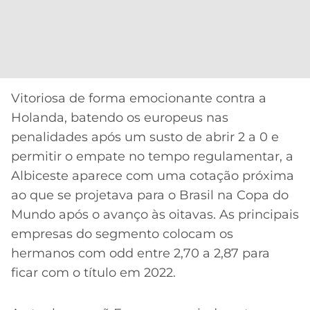
CASSINOS
ONLINE
LALIGA
2026
GRÊMIO
ATLÉTICO
MG
Vitoriosa de forma emocionante contra a
Holanda, batendo os europeus nas
CRUZEIRO
penalidades após um susto de abrir 2 a 0 e
permitir o empate no tempo regulamentar, a
Albiceste aparece com uma cotação próxima
ao que se projetava para o Brasil na Copa do
Mundo após o avanço às oitavas. As principais
empresas do segmento colocam os
hermanos com odd entre 2,70 a 2,87 para
ficar com o título em 2022.