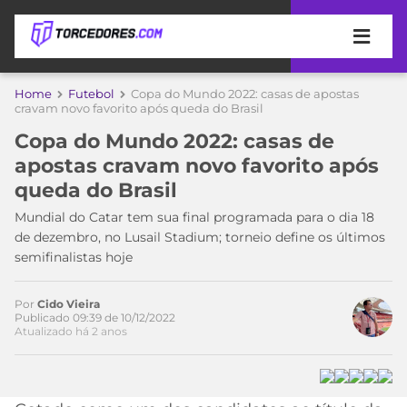
APOSTAS
Home
Futebol
Copa do Mundo 2022: casas de apostas
cravam novo favorito após queda do Brasil
ÚLTIMAS
DICAS
Copa do Mundo 2022: casas de
DE
apostas cravam novo favorito após
APOSTA
COPA
queda do Brasil
DO
MUNDO
MELHORES
Mundial do Catar tem sua final programada para o dia 18
SITES
de dezembro, no Lusail Stadium; torneio define os últimos
DE
semifinalistas hoje
TIMES
APOSTAS
2026
Por
Cido Vieira
CAMPEONATOS
MEU
Publicado 09:39 de 10/12/2022
Atualizado há 2 anos
TIME
CÓDIGO
MÍDIA
PROMOCIONAL
BRASILEIRÃO
Acesse o perfil do autor
ESPORTIVA
BETBOOM
PALMEIRAS
SÉRIE
no Twitter
A