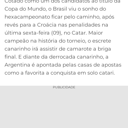
Cotado como um dos candidatos ao título da
Copa do Mundo, o Brasil viu o sonho do
MERCADO
CÓDIGO
CORINTHIANS
DA
DE
LIBERTADORES
hexacampeonato ficar pelo caminho, após
BOLA
INDICAÇÃO
revés para a Croácia nas penalidades na
SÃO
BET365
PAULO
COPA
última sexta-feira (09), no Catar. Maior
PALPITES
DO
campeão na história do torneio, o escrete
CÓDIGO
BRASIL
SANTOS
canarinho irá assistir de camarote a briga
BETANO
final. E diante da derrocada canarinho, a
PREMIER
FLAMENGO
Argentina é apontada pelas casas de apostas
MELHORES
LEAGUE
APPS
como a favorita a conquista em solo catari.
DE
FLUMINENSE
COPA
APOSTAS
SUL-
PUBLICIDADE
BOTAFOGO
AMERICANA
CASSINOS
ONLINE
VASCO
LIGA
DOS
MELHORES
CAMPEÕES
INTERNACIONAL