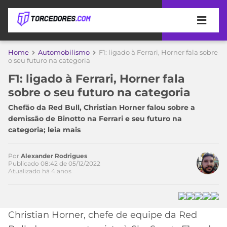
APOSTAS
Home
Automobilismo
F1: ligado à Ferrari, Horner fala sobre
o seu futuro na categoria
ÚLTIMAS
DICAS
F1: ligado à Ferrari, Horner fala
DE
Acesse o perfil do autor
sobre o seu futuro na categoria
APOSTA
no Twitter
COPA
Chefão da Red Bull, Christian Horner falou sobre a
DO
demissão de Binotto na Ferrari e seu futuro na
MUNDO
MELHORES
categoria; leia mais
SITES
DE
TIMES
APOSTAS
Por
Alexander Rodrigues
Publicado 08:42 de 05/12/2022
2026
Atualizado há 4 anos
CAMPEONATOS
MEU
TIME
CÓDIGO
MÍDIA
PROMOCIONAL
BRASILEIRÃO
Christian Horner, chefe de equipe da Red
ESPORTIVA
BETBOOM
PALMEIRAS
SÉRIE
A