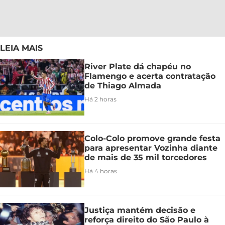
LEIA MAIS
River Plate dá chapéu no
Flamengo e acerta contratação
de Thiago Almada
Há 2 horas
Colo-Colo promove grande festa
para apresentar Vozinha diante
de mais de 35 mil torcedores
Há 4 horas
Justiça mantém decisão e
reforça direito do São Paulo à