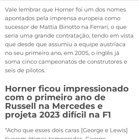
CASSINOS
ONLINE
Vale lembrar que Horner foi um dos nomes
LALIGA
2026
GRÊMIO
apontados pela imprensa europeia como
sucessor de Mattia Binotto na Ferrari, o que
ATLÉTICO
seria uma grande contratação, tendo em vista
MG
que desde que assumiu a equipe austríaca
no seu primeiro ano, em 2005, o inglês já
CRUZEIRO
soma cinco campeonatos de construtores e
seis de pilotos.
Horner ficou impressionado
com o primeiro ano de
Russell na Mercedes e
projeta 2023 difícil na F1
“Acho que esses dois caras [George e Lewis]