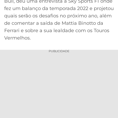
Bull, deu uma entrevista à Sky Sports F1 onde
fez um balanço da temporada 2022 e projetou
MERCADO
CÓDIGO
CORINTHIANS
DA
DE
LIBERTADORES
quais serão os desafios no próximo ano, além
BOLA
INDICAÇÃO
SÃO
de comentar a saída de Mattia Binotto da
BET365
PAULO
COPA
Ferrari e sobre a sua lealdade com os Touros
PALPITES
DO
Vermelhos.
CÓDIGO
BRASIL
SANTOS
BETANO
PUBLICIDADE
PREMIER
FLAMENGO
MELHORES
LEAGUE
APPS
DE
FLUMINENSE
COPA
APOSTAS
SUL-
BOTAFOGO
AMERICANA
CASSINOS
ONLINE
VASCO
LIGA
DOS
MELHORES
CAMPEÕES
INTERNACIONAL