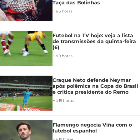
Taça das Bolinhas
Há 5 horas
Futebol na TV hoje: veja a lista
de transmissões da quinta-feira
(6)
Há 9 horas
Craque Neto defende Neymar
após polêmica na Copa do Brasil
e critica presidente do Remo
Há 19 horas
Flamengo negocia Viña com o
futebol espanhol
Há 19 horas