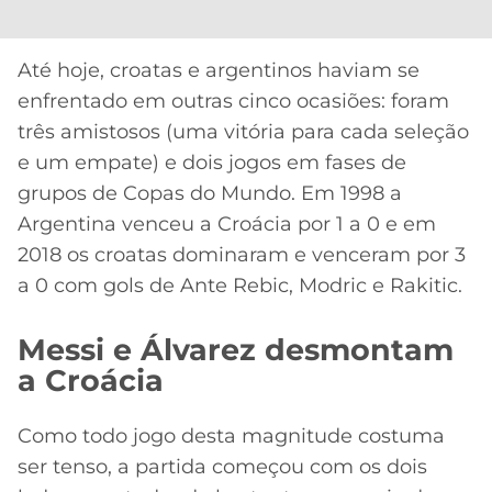
CASSINOS
ONLINE
LALIGA
2026
GRÊMIO
Até hoje, croatas e argentinos haviam se
enfrentado em outras cinco ocasiões: foram
ATLÉTICO
três amistosos (uma vitória para cada seleção
MG
e um empate) e dois jogos em fases de
grupos de Copas do Mundo. Em 1998 a
CRUZEIRO
Argentina venceu a Croácia por 1 a 0 e em
2018 os croatas dominaram e venceram por 3
a 0 com gols de Ante Rebic, Modric e Rakitic.
Messi e Álvarez desmontam
a Croácia
Como todo jogo desta magnitude costuma
ser tenso, a partida começou com os dois