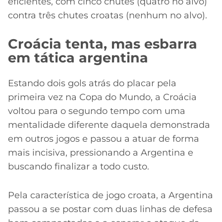
eficientes, com cinco chutes (quatro no alvo)
contra três chutes croatas (nenhum no alvo).
Croácia tenta, mas esbarra
em tática argentina
Estando dois gols atrás do placar pela
primeira vez na Copa do Mundo, a Croácia
voltou para o segundo tempo com uma
mentalidade diferente daquela demonstrada
em outros jogos e passou a atuar de forma
mais incisiva, pressionando a Argentina e
buscando finalizar a todo custo.
Pela característica de jogo croata, a Argentina
passou a se postar com duas linhas de defesa