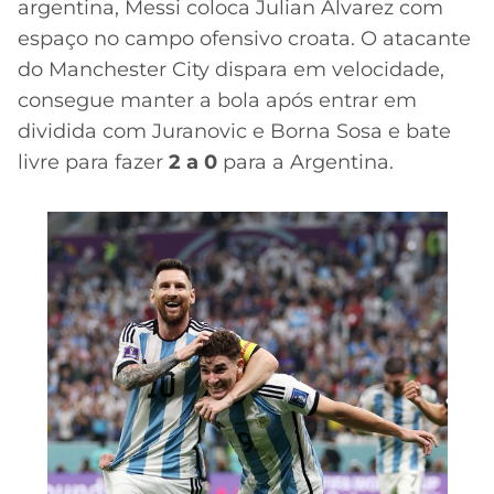
argentina, Messi coloca Julian Álvarez com
espaço no campo ofensivo croata. O atacante
do Manchester City dispara em velocidade,
consegue manter a bola após entrar em
dividida com Juranovic e Borna Sosa e bate
livre para fazer
2 a 0
para a Argentina.