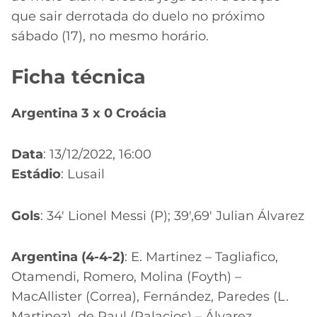
que sair derrotada do duelo no próximo
sábado (17), no mesmo horário.
Ficha técnica
Argentina 3 x 0 Croácia
Data
: 13/12/2022, 16:00
Estádio
: Lusail
Gols
: 34′ Lionel Messi (P); 39′,69′ Julian Álvarez
Argentina (4-4-2)
: E. Martinez – Tagliafico,
Otamendi, Romero, Molina (Foyth) –
MacAllister (Correa), Fernández, Paredes (L.
Martinez), de Paul (Palacios) – Álvarez