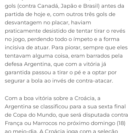
gols (contra Canadá, Japão e Brasil) antes da
partida de hoje e, com outros três gols de
desvantagem no placar, haviam
praticamente desistido de tentar tirar o revés
no jogo, perdendo todo o ímpeto e a forma
incisiva de atuar. Para piorar, sempre que eles
tentavam alguma coisa, eram barrados pela
defesa Argentina, que com a vitória já
garantida passou a tirar o pé e a optar por
segurar a bola ao invés de contra-atacar.
Com a boa vitória sobre a Croácia, a
Argentina se classificou para a sua sexta final
de Copa do Mundo, que será disputada contra
França ou Marrocos no próximo domingo (18)
ao meio-dia. A Croácia joga com a seleção