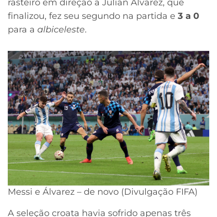
rasteiro em direção a Julian Álvarez, que
finalizou, fez seu segundo na partida e
3 a 0
para a
albiceleste
.
Messi e Álvarez – de novo (Divulgação FIFA)
A seleção croata havia sofrido apenas três