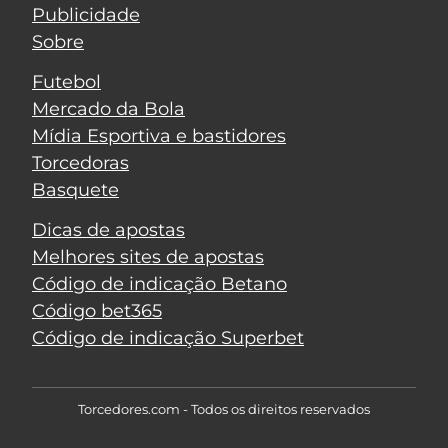
Publicidade
Sobre
Futebol
Mercado da Bola
Mídia Esportiva e bastidores
Torcedoras
Basquete
Dicas de apostas
Melhores sites de apostas
Código de indicação Betano
Código bet365
Código de indicação Superbet
Torcedores.com - Todos os direitos reservados