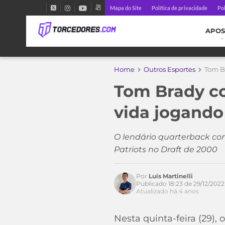
Mapa do Site
Política de privacidade
Pol
APOS
Home
Outros Esportes
Tom B
Tom Brady co
vida jogando
Acesse o perfil do autor
no Twitter
O lendário quarterback com
Patriots no Draft de 2000
Por
Luís Martinelli
Publicado 18:23 de 29/12/2022
Atualizado há 4 anos
Nesta quinta-feira (29)