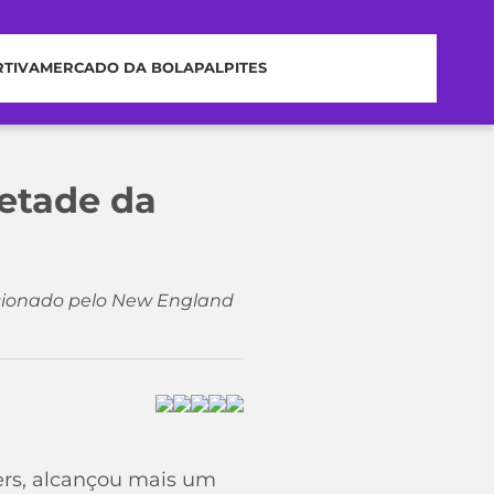
RTIVA
MERCADO DA BOLA
PALPITES
etade da
lecionado pelo New England
ers, alcançou mais um