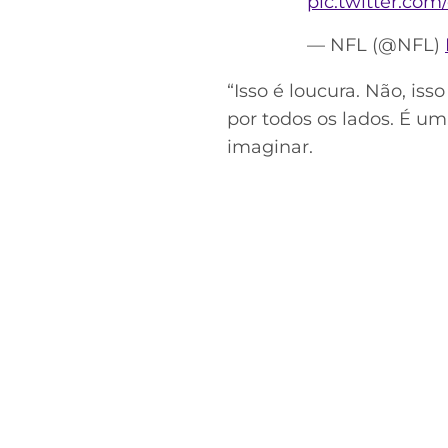
pic.twitter.co
— NFL (@NFL)
“Isso é loucura. Não, iss
por todos os lados. É um
imaginar.