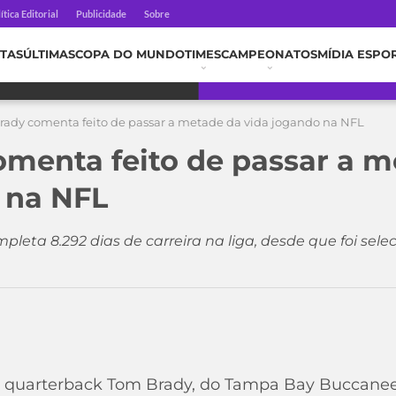
ítica Editorial
Publicidade
Sobre
TAS
ÚLTIMAS
COPA DO MUNDO
TIMES
CAMPEONATOS
MÍDIA ESPO
rady comenta feito de passar a metade da vida jogando na NFL
menta feito de passar a m
 na NFL
pleta 8.292 dias de carreira na liga, desde que foi se
, o quarterback Tom Brady, do Tampa Bay Buccane