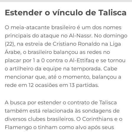
CASSINOS
ONLINE
LALIGA
Estender o vínculo de Talisca
2026
GRÊMIO
O meia-atacante brasileiro é um dos nomes
ATLÉTICO
principais do ataque no Al-Nassr. No domingo
MG
(22), na estreia de Cristiano Ronaldo na Liga
Árabe, o brasileiro balançou as redes no
CRUZEIRO
placar por 1 a 0 contra o Al-Ettifaq e se tornou
o artilheiro da equipe na temporada. Cabe
mencionar que, até o momento, balançou a
rede em 12 ocasiões em 13 partidas.
A busca por estender o contrato de Talisca
também está relacionada às sondagens de
diversos clubes brasileiros. O Corinthians e o
Flamengo o tinham como alvo após seus