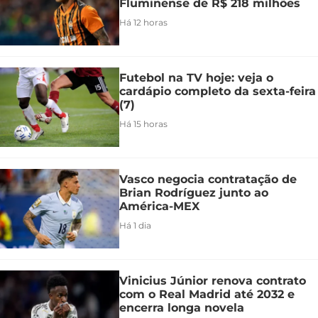
Fluminense de R$ 218 milhões
Há 12 horas
Futebol na TV hoje: veja o
cardápio completo da sexta-feira
(7)
Há 15 horas
Vasco negocia contratação de
Brian Rodríguez junto ao
América-MEX
Há 1 dia
Vinicius Júnior renova contrato
com o Real Madrid até 2032 e
encerra longa novela