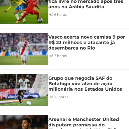
fica livre no mercado após três
anos na Arábia Saudita
Há 6 horas
Vasco acerta novo camisa 9 por
R$ 23 milhões e atacante já
desembarca no Rio
Há 7 horas
Grupo que negocia SAF do
Botafogo vira alvo de ação
milionária nos Estados Unidos
Há 10 horas
Arsenal e Manchester United
disputam promessa do