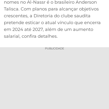
nomes no Al-Nassr é o brasileiro Anderson
MERCADO
CÓDIGO
CORINTHIANS
Talisca. Com planos para alcançar objetivos
DA
DE
LIBERTADORES
crescentes, a Diretoria do clube saudita
BOLA
INDICAÇÃO
SÃO
pretende esticar o atual vínculo que encerra
BET365
PAULO
COPA
em 2024 até 2027, além de um aumento
PALPITES
DO
salarial, confira detalhes.
CÓDIGO
BRASIL
SANTOS
BETANO
PUBLICIDADE
PREMIER
FLAMENGO
MELHORES
LEAGUE
APPS
DE
FLUMINENSE
COPA
APOSTAS
SUL-
BOTAFOGO
AMERICANA
CASSINOS
ONLINE
VASCO
LIGA
DOS
MELHORES
CAMPEÕES
INTERNACIONAL