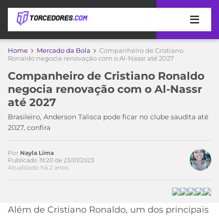
APOSTAS
Home
Mercado da Bola
Companheiro de Cristiano
Ronaldo negocia renovação com o Al-Nassr até 2027
ÚLTIMAS
DICAS
Companheiro de Cristiano Ronaldo
DE
negocia renovação com o Al-Nassr
APOSTA
COPA
até 2027
DO
MUNDO
MELHORES
Brasileiro, Anderson Talisca pode ficar no clube saudita até
SITES
2027, confira
DE
TIMES
APOSTAS
Por
Nayla Lima
2026
Publicado 19:20 de 23/01/2023
Atualizado há 2 anos
CAMPEONATOS
MEU
TIME
CÓDIGO
MÍDIA
PROMOCIONAL
BRASILEIRÃO
ESPORTIVA
BETBOOM
PALMEIRAS
SÉRIE
Além de Cristiano Ronaldo, um dos principais
A