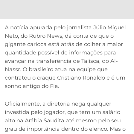
CASSINOS
ONLINE
LALIGA
2026
GRÊMIO
A notícia apurada pelo jornalista Júlio Miguel
ATLÉTICO
Neto, do Rubro News, dá conta de que o
MG
gigante carioca está atrás de colher a maior
quantidade possível de informações para
CRUZEIRO
avançar na transferência de Talisca, do Al-
Nassr. O brasileiro atua na equipe que
contratou o craque Cristiano Ronaldo e é um
sonho antigo do Fla.
Oficialmente, a diretoria nega qualquer
investida pelo jogador, que tem um salário
alto na Arábia Saudita até mesmo pelo seu
grau de importância dentro do elenco. Mas o