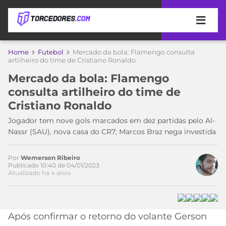
APOSTAS
Home
Futebol
Mercado da bola: Flamengo consulta
artilheiro do time de Cristiano Ronaldo
ÚLTIMAS
DICAS
Mercado da bola: Flamengo
DE
consulta artilheiro do time de
APOSTA
COPA
Cristiano Ronaldo
DO
MUNDO
MELHORES
Jogador tem nove gols marcados em dez partidas pelo Al-
SITES
Nassr (SAU), nova casa do CR7; Marcos Braz nega investida
DE
TIMES
APOSTAS
Por
Wemerson Ribeiro
2026
Publicado 10:40 de 04/01/2023
Atualizado há 4 anos
CAMPEONATOS
MEU
TIME
CÓDIGO
MÍDIA
PROMOCIONAL
BRASILEIRÃO
ESPORTIVA
BETBOOM
PALMEIRAS
SÉRIE
Após confirmar o retorno do volante Gerson
A