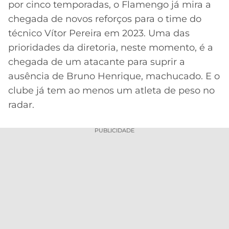
por cinco temporadas, o Flamengo já mira a
MERCADO
CÓDIGO
CORINTHIANS
chegada de novos reforços para o time do
DA
DE
LIBERTADORES
técnico Vítor Pereira em 2023. Uma das
BOLA
INDICAÇÃO
SÃO
prioridades da diretoria, neste momento, é a
BET365
PAULO
COPA
chegada de um atacante para suprir a
PALPITES
DO
ausência de Bruno Henrique, machucado. E o
CÓDIGO
BRASIL
SANTOS
BETANO
clube já tem ao menos um atleta de peso no
radar.
PREMIER
FLAMENGO
MELHORES
LEAGUE
APPS
PUBLICIDADE
DE
FLUMINENSE
COPA
APOSTAS
SUL-
BOTAFOGO
AMERICANA
CASSINOS
ONLINE
VASCO
LIGA
DOS
MELHORES
CAMPEÕES
INTERNACIONAL