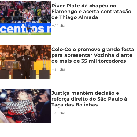
River Plate dá chapéu no
Flamengo e acerta contratação
de Thiago Almada
Há 1 dia
Colo-Colo promove grande festa
para apresentar Vozinha diante
de mais de 35 mil torcedores
Há 1 dia
Justiça mantém decisão e
reforça direito do São Paulo à
Taça das Bolinhas
Há 1 dia