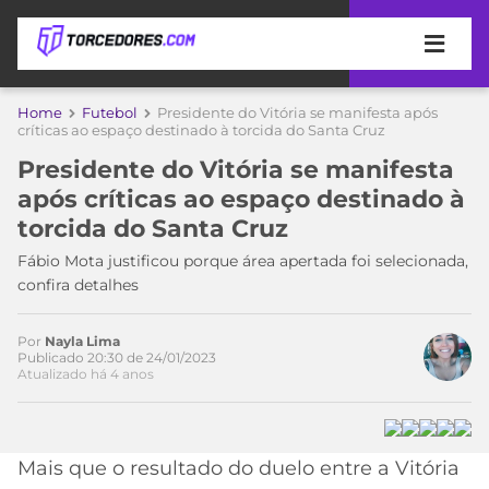
APOSTAS
Home
Futebol
Presidente do Vitória se manifesta após
críticas ao espaço destinado à torcida do Santa Cruz
ÚLTIMAS
DICAS
Presidente do Vitória se manifesta
DE
após críticas ao espaço destinado à
APOSTA
COPA
torcida do Santa Cruz
DO
MUNDO
MELHORES
Fábio Mota justificou porque área apertada foi selecionada,
SITES
confira detalhes
DE
TIMES
APOSTAS
Por
Nayla Lima
2026
Publicado 20:30 de 24/01/2023
Atualizado há 4 anos
CAMPEONATOS
MEU
TIME
CÓDIGO
MÍDIA
PROMOCIONAL
BRASILEIRÃO
ESPORTIVA
BETBOOM
PALMEIRAS
SÉRIE
Mais que o resultado do duelo entre a Vitória
A