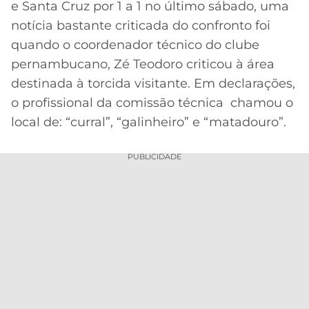
e Santa Cruz por 1 a 1 no último sábado, uma
MERCADO
CÓDIGO
CORINTHIANS
notícia bastante criticada do confronto foi
DA
DE
LIBERTADORES
quando o coordenador técnico do clube
BOLA
INDICAÇÃO
SÃO
pernambucano, Zé Teodoro criticou à área
BET365
PAULO
COPA
destinada à torcida visitante. Em declarações,
PALPITES
DO
o profissional da comissão técnica chamou o
CÓDIGO
BRASIL
SANTOS
BETANO
local de: “curral”, “galinheiro” e “matadouro”.
PREMIER
FLAMENGO
MELHORES
LEAGUE
PUBLICIDADE
APPS
DE
FLUMINENSE
COPA
APOSTAS
SUL-
BOTAFOGO
AMERICANA
CASSINOS
ONLINE
VASCO
LIGA
DOS
MELHORES
CAMPEÕES
INTERNACIONAL