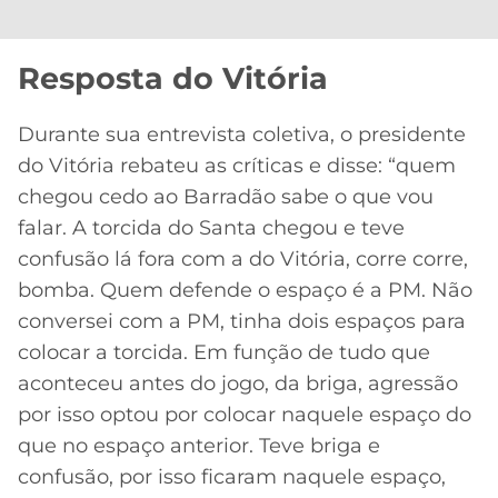
CASSINOS
ONLINE
LALIGA
2026
GRÊMIO
Resposta do Vitória
ATLÉTICO
Durante sua entrevista coletiva, o presidente
MG
do Vitória rebateu as críticas e disse: “quem
chegou cedo ao Barradão sabe o que vou
CRUZEIRO
falar. A torcida do Santa chegou e teve
confusão lá fora com a do Vitória, corre corre,
bomba. Quem defende o espaço é a PM. Não
conversei com a PM, tinha dois espaços para
colocar a torcida. Em função de tudo que
aconteceu antes do jogo, da briga, agressão
por isso optou por colocar naquele espaço do
que no espaço anterior. Teve briga e
confusão, por isso ficaram naquele espaço,