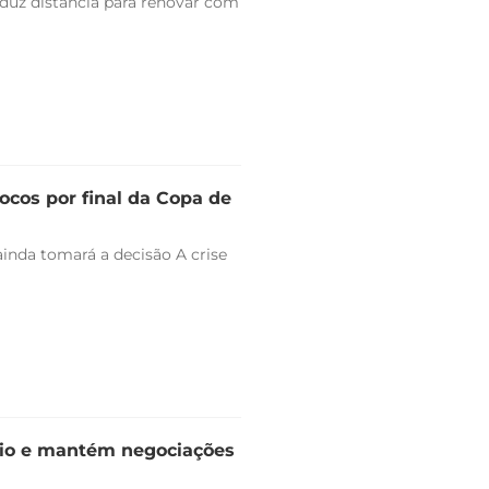
duz distância para renovar com
ocos por final da Copa de
ainda tomará a decisão A crise
dio e mantém negociações