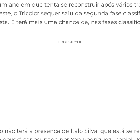
um ano em que tenta se reconstruir após vários t
te, o Tricolor sequer saiu da segunda fase classif
sta. E terá mais uma chance de, nas fases classific
PUBLICIDADE
ro não terá a presença de Ítalo Silva, que está se 
a deverá ser ocupada por Yan Rodríguez. Daniel P