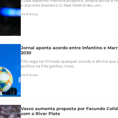
Clube espanhol melhora proposta, amplia bônus e re
o atacante brasileiro O Real Madrid deu um...
Há 8 horas
Jornal aponta acordo entre Infantino e Marr
2030
Fifa nega ter firmado qualquer acordo e afirma que 
política na Fifa ganhou mais...
Há 9 horas
Vasco aumenta proposta por Facundo Coli
com o River Plate