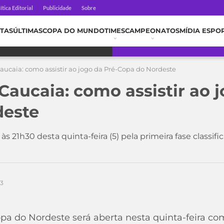
ítica Editorial
Publicidade
Sobre
TAS
ÚLTIMAS
COPA DO MUNDO
TIMES
CAMPEONATOS
MÍDIA ESPO
aucaia: como assistir ao jogo da Pré-Copa do Nordeste
Caucaia: como assistir ao 
deste
s 21h30 desta quinta-feira (5) pela primeira fase classif
23
a do Nordeste será aberta nesta quinta-feira com