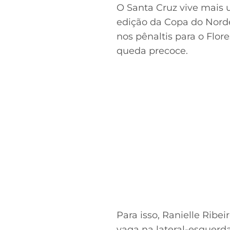
O Santa Cruz vive mais 
edição da Copa do Nordes
nos pênaltis para o Flore
queda precoce.
Acesse o perfil do autor
no Twitter
Para isso, Ranielle Ribei
vaga na lateral-esquerd