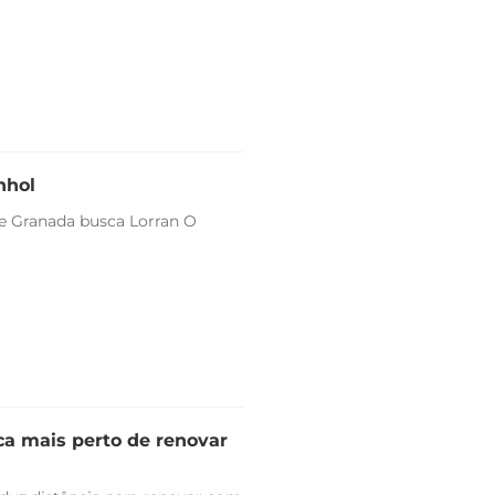
nhol
 e Granada busca Lorran O
ica mais perto de renovar