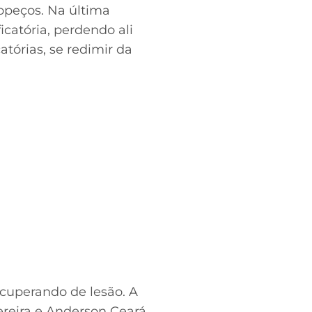
ropeços. Na última
icatória, perdendo ali
atórias, se redimir da
recuperando de lesão. A
ereira e Anderson Ceará