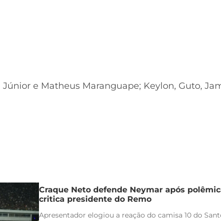
ton Júnior e Matheus Maranguape; Keylon, Guto, Ja
Craque Neto defende Neymar após polêmica
critica presidente do Remo
Apresentador elogiou a reação do camisa 10 do Santo