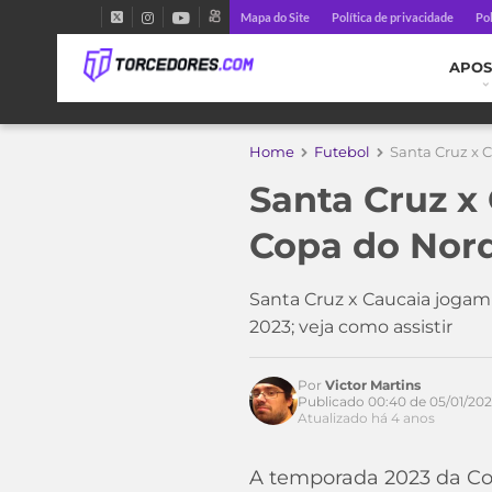
Mapa do Site
Política de privacidade
Pol
APOS
Home
Futebol
Santa Cruz x C
Santa Cruz x 
Copa do Nor
Santa Cruz x Caucaia jogam à
2023; veja como assistir
Por
Victor Martins
Publicado 00:40 de 05/01/20
Atualizado há 4 anos
A temporada 2023 da Cop