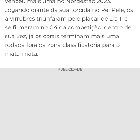
venceu mais uma no Nordestão 2023.
Jogando diante da sua torcida no Rei Pelé, os
MERCADO
CÓDIGO
CORINTHIANS
DA
DE
LIBERTADORES
alvirrubros triunfaram pelo placar de 2 a 1, e
BOLA
INDICAÇÃO
SÃO
se firmaram no G4 da competição, dentro de
BET365
PAULO
COPA
sua vez, já os corais terminam mais uma
PALPITES
DO
rodada fora da zona classificatória para o
CÓDIGO
BRASIL
SANTOS
mata-mata.
BETANO
PREMIER
FLAMENGO
PUBLICIDADE
MELHORES
LEAGUE
APPS
DE
FLUMINENSE
COPA
APOSTAS
SUL-
BOTAFOGO
AMERICANA
CASSINOS
ONLINE
VASCO
LIGA
DOS
MELHORES
CAMPEÕES
INTERNACIONAL