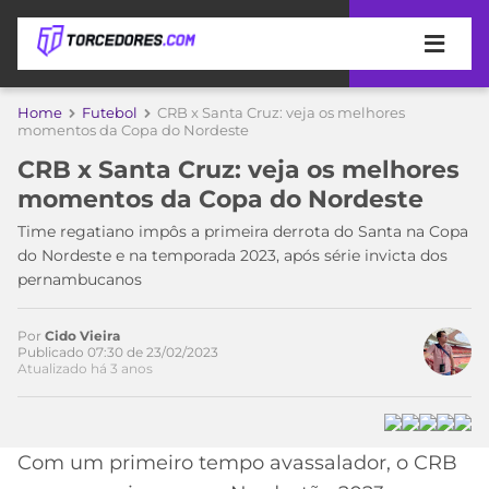
APOSTAS
Home
Futebol
CRB x Santa Cruz: veja os melhores
momentos da Copa do Nordeste
ÚLTIMAS
DICAS
CRB x Santa Cruz: veja os melhores
DE
momentos da Copa do Nordeste
APOSTA
COPA
Time regatiano impôs a primeira derrota do Santa na Copa
DO
do Nordeste e na temporada 2023, após série invicta dos
MUNDO
MELHORES
pernambucanos
SITES
DE
TIMES
APOSTAS
Por
Cido Vieira
Publicado 07:30 de 23/02/2023
2026
Atualizado há 3 anos
CAMPEONATOS
MEU
TIME
CÓDIGO
MÍDIA
PROMOCIONAL
BRASILEIRÃO
Acesse o perfil do autor
Com um primeiro tempo avassalador, o CRB
ESPORTIVA
BETBOOM
PALMEIRAS
SÉRIE
no Twitter
A