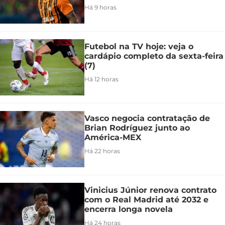
Há 9 horas
Futebol na TV hoje: veja o
cardápio completo da sexta-feira
(7)
Há 12 horas
Vasco negocia contratação de
Brian Rodríguez junto ao
América-MEX
Há 22 horas
Vinicius Júnior renova contrato
com o Real Madrid até 2032 e
encerra longa novela
Há 24 horas