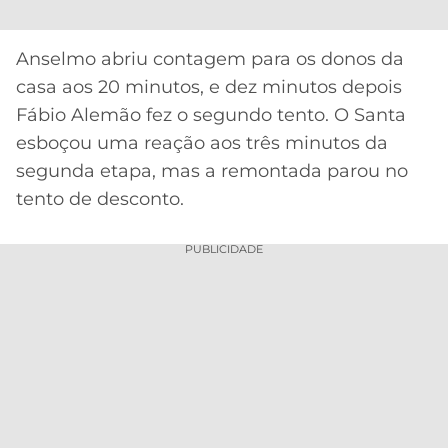
CASSINOS
ONLINE
LALIGA
2026
GRÊMIO
Anselmo abriu contagem para os donos da
casa aos 20 minutos, e dez minutos depois
ATLÉTICO
Fábio Alemão fez o segundo tento. O Santa
MG
esboçou uma reação aos três minutos da
segunda etapa, mas a remontada parou no
CRUZEIRO
tento de desconto.
PUBLICIDADE