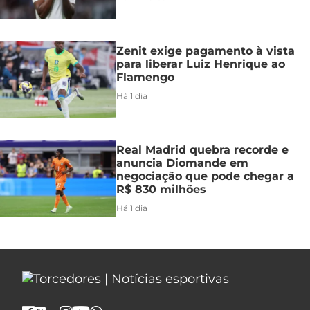
Zenit exige pagamento à vista
para liberar Luiz Henrique ao
Flamengo
Há 1 dia
Real Madrid quebra recorde e
anuncia Diomande em
negociação que pode chegar a
R$ 830 milhões
Há 1 dia