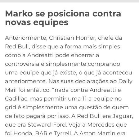
CASSINOS
ONLINE
LALIGA
Marko se posiciona contra
2026
GRÊMIO
novas equipes
ATLÉTICO
Anteriormente, Christian Horner, chefe da
MG
Red Bull, disse que a forma mais simples
CRUZEIRO
como a Andreatti pode encerrar a
controvérsia é simplesmente comprando
uma equipe que já existe, o que já aconteceu
anteriormente. Nas suas declarações ao Daily
Mail foi enfático: “nada contra Andreatti e
Cadillac, mas permitir uma 11 a equipe no
grid é simplesmente uma questão de quem
de fato pagará por isso. A Red Bull era Jaguar,
que era Steward-Ford. Veja a Mercedes que
foi Honda, BAR e Tyrrell. A Aston Martin era