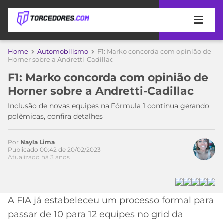
APOSTAS
Home
Automobilismo
F1: Marko concorda com opinião de
Horner sobre a Andretti-Cadillac
ÚLTIMAS
DICAS
F1: Marko concorda com opinião de
DE
Horner sobre a Andretti-Cadillac
APOSTA
COPA
Inclusão de novas equipes na Fórmula 1 continua gerando
DO
polêmicas, confira detalhes
MUNDO
MELHORES
SITES
DE
Por
Nayla Lima
TIMES
Publicado 00:42 de 20/02/2023
APOSTAS
Atualizado há 3 anos
2026
CAMPEONATOS
MEU
TIME
CÓDIGO
A FIA já estabeleceu um processo formal para
MÍDIA
PROMOCIONAL
BRASILEIRÃO
ESPORTIVA
BETBOOM
PALMEIRAS
SÉRIE
passar de 10 para 12 equipes no grid da
A