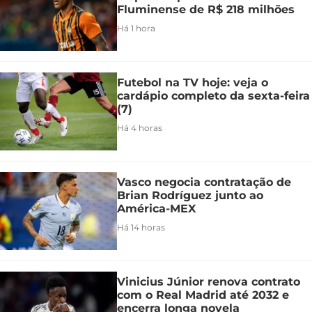
Fluminense de R$ 218 milhões
Há 1 hora
Futebol na TV hoje: veja o
cardápio completo da sexta-feira
(7)
Há 4 horas
Vasco negocia contratação de
Brian Rodríguez junto ao
América-MEX
Há 14 horas
Vinicius Júnior renova contrato
com o Real Madrid até 2032 e
encerra longa novela