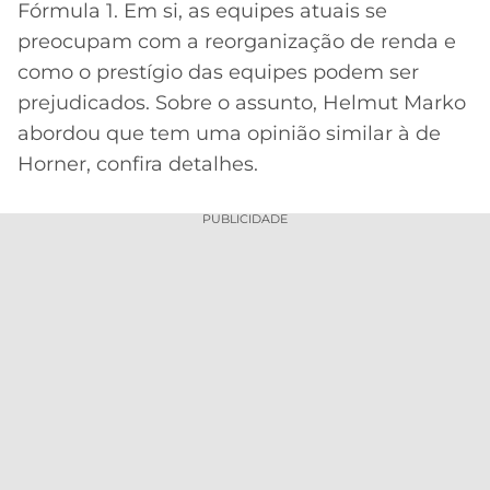
Fórmula 1. Em si, as equipes atuais se
MERCADO
CÓDIGO
CORINTHIANS
preocupam com a reorganização de renda e
DA
DE
LIBERTADORES
como o prestígio das equipes podem ser
BOLA
INDICAÇÃO
SÃO
prejudicados. Sobre o assunto, Helmut Marko
BET365
PAULO
COPA
abordou que tem uma opinião similar à de
PALPITES
DO
Horner, confira detalhes.
CÓDIGO
BRASIL
SANTOS
BETANO
PUBLICIDADE
PREMIER
FLAMENGO
MELHORES
LEAGUE
APPS
DE
FLUMINENSE
COPA
APOSTAS
SUL-
BOTAFOGO
AMERICANA
CASSINOS
ONLINE
VASCO
LIGA
DOS
MELHORES
CAMPEÕES
INTERNACIONAL