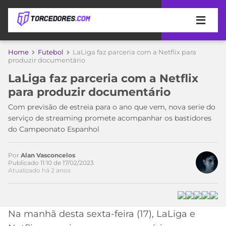
APOSTAS
Home
Futebol
LaLiga faz parceria com a Netflix para
produzir documentário
ÚLTIMAS
DICAS
LaLiga faz parceria com a Netflix
DE
para produzir documentário
APOSTA
COPA
Com previsão de estreia para o ano que vem, nova serie do
DO
serviço de streaming promete acompanhar os bastidores
MUNDO
MELHORES
do Campeonato Espanhol
SITES
DE
TIMES
APOSTAS
Por
Alan Vasconcelos
Publicado 11:10 de 17/02/2023
2026
Atualizado há 2 anos
CAMPEONATOS
MEU
TIME
CÓDIGO
MÍDIA
PROMOCIONAL
BRASILEIRÃO
Na manhã desta sexta-feira (17), LaLiga e
ESPORTIVA
BETBOOM
PALMEIRAS
SÉRIE
A