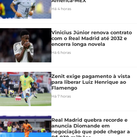
América-MEX
Há 4 horas
Vinicius Júnior renova contrato
com o Real Madrid até 2032 e
encerra longa novela
Há 6 horas
Zenit exige pagamento à vista
para liberar Luiz Henrique ao
Flamengo
Há 7 horas
Real Madrid quebra recorde e
anuncia Diomande em
negociação que pode chegar a