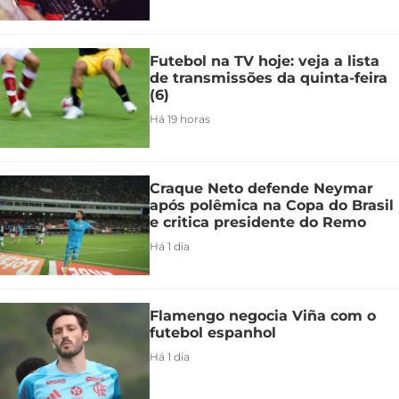
Futebol na TV hoje: veja a lista
de transmissões da quinta-feira
(6)
Há 19 horas
Craque Neto defende Neymar
após polêmica na Copa do Brasil
e critica presidente do Remo
Há 1 dia
Flamengo negocia Viña com o
futebol espanhol
Há 1 dia