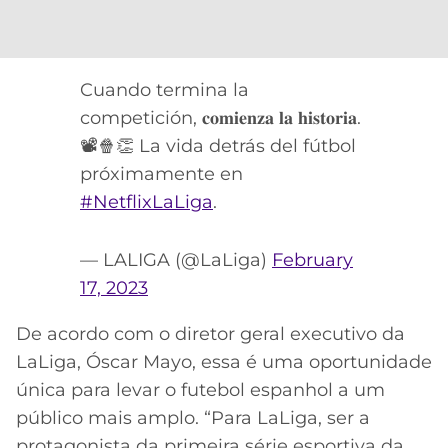
CASSINOS
ONLINE
LALIGA
2026
GRÊMIO
Cuando termina la
ATLÉTICO
competición, 𝐜𝐨𝐦𝐢𝐞𝐧𝐳𝐚 𝐥𝐚 𝐡𝐢𝐬𝐭𝐨𝐫𝐢𝐚.
MG
📽🍿👏 La vida detrás del fútbol
próximamente en
CRUZEIRO
#NetflixLaLiga
.
— LALIGA (@LaLiga)
February
17, 2023
De acordo com o diretor geral executivo da
LaLiga, Óscar Mayo, essa é uma oportunidade
única para levar o futebol espanhol a um
público mais amplo. “Para LaLiga, ser a
protagonista da primeira série esportiva da