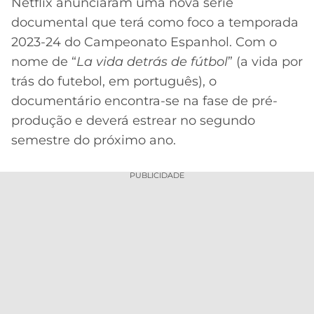
Netflix anunciaram uma nova série
documental que terá como foco a temporada
MERCADO
CÓDIGO
CORINTHIANS
DA
DE
LIBERTADORES
2023-24 do Campeonato Espanhol. Com o
BOLA
INDICAÇÃO
SÃO
nome de “
La vida detrás de fútbol
” (a vida por
BET365
PAULO
COPA
trás do futebol, em português), o
PALPITES
DO
documentário encontra-se na fase de pré-
CÓDIGO
BRASIL
SANTOS
produção e deverá estrear no segundo
BETANO
semestre do próximo ano.
PREMIER
FLAMENGO
MELHORES
LEAGUE
APPS
PUBLICIDADE
DE
FLUMINENSE
COPA
APOSTAS
SUL-
BOTAFOGO
AMERICANA
CASSINOS
ONLINE
VASCO
LIGA
DOS
MELHORES
CAMPEÕES
INTERNACIONAL