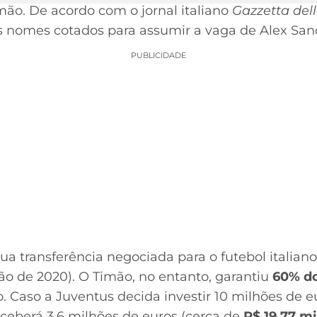
mão. De acordo com o jornal italiano
Gazzetta dell
s nomes cotados para assumir a vaga de Alex San
PUBLICIDADE
sua transferência negociada para o futebol italian
o de 2020). O Timão, no entanto, garantiu
60% do
. Caso a Juventus decida investir 10 milhões de e
eceberá 3,6 milhões de euros (cerca de
R$ 19,77 m