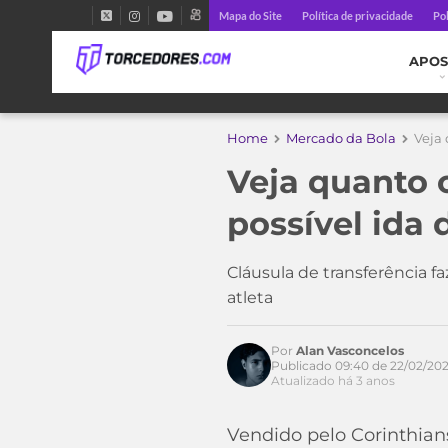
Mapa do Site
Política de privacidade
Pol
APOS
Home
Mercado da Bola
Veja 
Veja quanto 
possível ida
Cláusula de transferência 
atleta
Por
Alan Vasconcelos
Publicado 09:40 de 22/02/20
Atualizado há 3 anos
Vendido pelo Corinthian