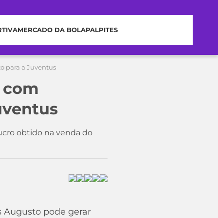
RTIVA
MERCADO DA BOLA
PALPITES
to para a Juventus
r com
uventus
ucro obtido na venda do
s Augusto pode gerar