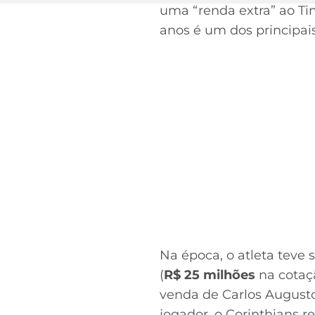
uma “renda extra” ao Ti
anos é um dos principai
Na época, o atleta teve 
(
R$ 25 milhões
na cotaçã
venda de Carlos Augusto
jogador, o Corinthians r