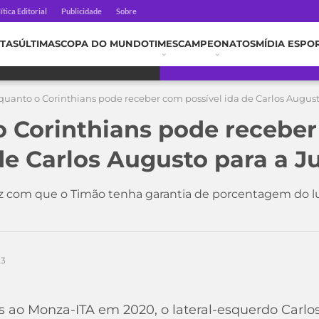
ítica Editorial
Publicidade
Sobre
TAS
ÚLTIMAS
COPA DO MUNDO
TIMES
CAMPEONATOS
MÍDIA ESPO
quanto o Corinthians pode receber com possível ida de Carlos Augus
o Corinthians pode recebe
 de Carlos Augusto para a J
faz com que o Timão tenha garantia de porcentagem do l
23
s ao Monza-ITA em 2020, o lateral-esquerdo Carlo