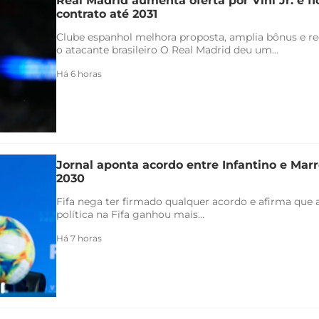
Real Madrid aumenta oferta por Vini Jr. e f
contrato até 2031
Clube espanhol melhora proposta, amplia bônus e re
o atacante brasileiro O Real Madrid deu um...
Há 6 horas
Jornal aponta acordo entre Infantino e Marr
2030
Fifa nega ter firmado qualquer acordo e afirma que 
política na Fifa ganhou mais...
Há 7 horas