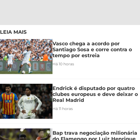
LEIA MAIS
Vasco chega a acordo por
Santiago Sosa e corre contra o
tempo por estreia
Há 10 horas
Endrick é disputado por quatro
clubes europeus e deve deixar o
Real Madrid
Há 11 horas
Bap trava negociação milionária
do Flamengo por Luiz Henrique