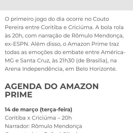
CASSINOS
ONLINE
LALIGA
2026
GRÊMIO
O primeiro jogo do dia ocorre no Couto
Pereira entre Coritiba e Criciúma. A bola rola
ATLÉTICO
às 20h, com narração de Rômulo Mendonça,
MG
ex-ESPN. Além disso, o Amazon Prime traz
todas as emoções do embate entre América-
CRUZEIRO
MG e Santa Cruz, às 21h30 (de Brasília), na
Arena Independência, em Belo Horizonte.
AGENDA DO AMAZON
PRIME
14 de março (terça-feira)
Coritiba x Criciúma – 20h
Narrador: Rômulo Mendonça