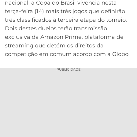
nacional, a Copa do Brasil vivencia nesta
MERCADO
CÓDIGO
CORINTHIANS
terça-feira (14) mais três jogos que definirão
DA
DE
LIBERTADORES
três classificados à terceira etapa do torneio.
BOLA
INDICAÇÃO
SÃO
Dois destes duelos terão transmissão
BET365
PAULO
COPA
exclusiva da Amazon Prime, plataforma de
PALPITES
DO
streaming que detém os direitos da
CÓDIGO
BRASIL
SANTOS
BETANO
competição em comum acordo com a Globo.
PREMIER
FLAMENGO
MELHORES
LEAGUE
PUBLICIDADE
APPS
DE
FLUMINENSE
COPA
APOSTAS
SUL-
BOTAFOGO
AMERICANA
CASSINOS
ONLINE
VASCO
LIGA
DOS
MELHORES
CAMPEÕES
INTERNACIONAL