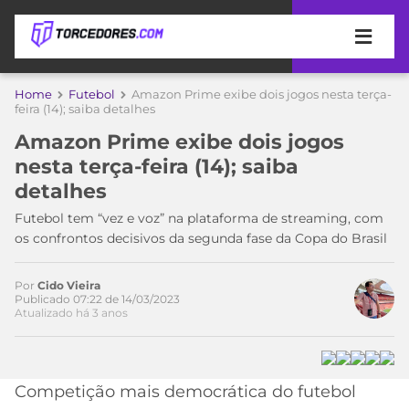
APOSTAS
Home
Futebol
Amazon Prime exibe dois jogos nesta terça-
feira (14); saiba detalhes
ÚLTIMAS
DICAS
Amazon Prime exibe dois jogos
DE
nesta terça-feira (14); saiba
APOSTA
COPA
detalhes
DO
MUNDO
MELHORES
Futebol tem “vez e voz” na plataforma de streaming, com
SITES
os confrontos decisivos da segunda fase da Copa do Brasil
DE
TIMES
APOSTAS
Por
Cido Vieira
2026
Publicado 07:22 de 14/03/2023
Atualizado há 3 anos
CAMPEONATOS
MEU
TIME
CÓDIGO
MÍDIA
PROMOCIONAL
BRASILEIRÃO
Acesse o perfil do autor
ESPORTIVA
BETBOOM
PALMEIRAS
SÉRIE
Competição mais democrática do futebol
no Twitter
A