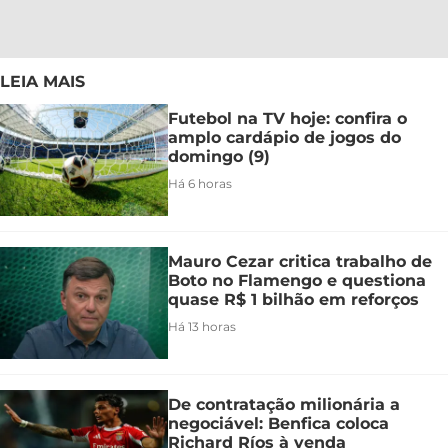
LEIA MAIS
Futebol na TV hoje: confira o
amplo cardápio de jogos do
domingo (9)
Há 6 horas
Mauro Cezar critica trabalho de
Boto no Flamengo e questiona
quase R$ 1 bilhão em reforços
Há 13 horas
De contratação milionária a
negociável: Benfica coloca
Richard Ríos à venda