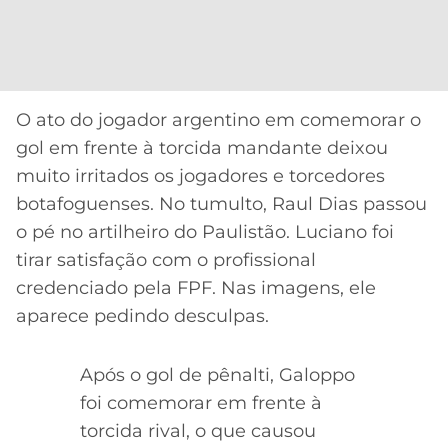
CASSINOS
ONLINE
LALIGA
2026
GRÊMIO
ATLÉTICO
O ato do jogador argentino em comemorar o
MG
gol em frente à torcida mandante deixou
muito irritados os jogadores e torcedores
CRUZEIRO
botafoguenses. No tumulto, Raul Dias passou
o pé no artilheiro do Paulistão. Luciano foi
tirar satisfação com o profissional
credenciado pela FPF. Nas imagens, ele
aparece pedindo desculpas.
Após o gol de pênalti, Galoppo
foi comemorar em frente à
torcida rival, o que causou