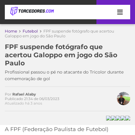
APOSTAS
Home
Futebol
FPF suspende fotógrafo que acertou
Galoppo em jogo do São Paulo
ÚLTIMAS
DICAS
FPF suspende fotógrafo que
DE
acertou Galoppo em jogo do São
APOSTA
COPA
Paulo
DO
MUNDO
MELHORES
Profissional passou o pé no atacante do Tricolor durante
SITES
comemoração de gol
DE
TIMES
APOSTAS
Por
Rafael Alaby
Acesse o perfil do autor
2026
Publicado 21:34 de 06/03/2023
Atualizado há 3 anos
no Twitter
CAMPEONATOS
MEU
TIME
CÓDIGO
MÍDIA
PROMOCIONAL
BRASILEIRÃO
ESPORTIVA
BETBOOM
PALMEIRAS
SÉRIE
A FPF (Federação Paulista de Futebol)
A