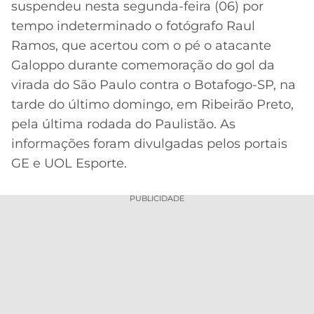
suspendeu nesta segunda-feira (06) por
MERCADO
CÓDIGO
CORINTHIANS
tempo indeterminado o fotógrafo Raul
DA
DE
LIBERTADORES
Ramos, que acertou com o pé o atacante
BOLA
INDICAÇÃO
SÃO
Galoppo durante comemoração do gol da
BET365
PAULO
COPA
virada do São Paulo contra o Botafogo-SP, na
PALPITES
DO
tarde do último domingo, em Ribeirão Preto,
CÓDIGO
BRASIL
SANTOS
BETANO
pela última rodada do Paulistão. As
informações foram divulgadas pelos portais
PREMIER
FLAMENGO
MELHORES
LEAGUE
GE e UOL Esporte.
APPS
DE
FLUMINENSE
COPA
PUBLICIDADE
APOSTAS
SUL-
BOTAFOGO
AMERICANA
CASSINOS
ONLINE
VASCO
LIGA
DOS
MELHORES
CAMPEÕES
INTERNACIONAL