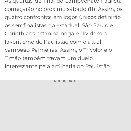
As quartas-de-final do Campeonato Paulista
começarão no próximo sábado (11). Assim, os
MERCADO
CÓDIGO
CORINTHIANS
DA
DE
LIBERTADORES
quatro confrontos em jogos únicos definirão
BOLA
INDICAÇÃO
Acesse o perfil do autor
os semfinalistas do estadual. São Paulo e
SÃO
BET365
no Twitter
PAULO
COPA
Corinthians estão na briga e dividem o
PALPITES
DO
favoritismo do Paulistão com o atual
CÓDIGO
BRASIL
SANTOS
campeão Palmeiras. Assim, o Tricolor e o
BETANO
Timão também travam um duelo
PREMIER
FLAMENGO
interessante pela artilharia do Paulistão.
MELHORES
LEAGUE
APPS
DE
FLUMINENSE
PUBLICIDADE
COPA
APOSTAS
SUL-
BOTAFOGO
AMERICANA
CASSINOS
ONLINE
VASCO
LIGA
DOS
MELHORES
CAMPEÕES
INTERNACIONAL