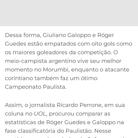
CASSINOS
ONLINE
LALIGA
2026
GRÊMIO
ATLÉTICO
Dessa forma, Giuliano Galoppo e Róger
MG
Guedes estão empatados com oito gols como
os maiores goleadores da competição. O
CRUZEIRO
meio-campista argentino vive seu melhor
momento no Morumbi, enquanto o atacante
corintiano também faz um ótimo
Campeonato Paulista.
Assim, o jornalista Ricardo Perrone, em sua
coluna no
UOL
, procurou comparar as
estatísticas de Róger Guedes e Galoppo na
fase classificatória do Paulistão. Nesse