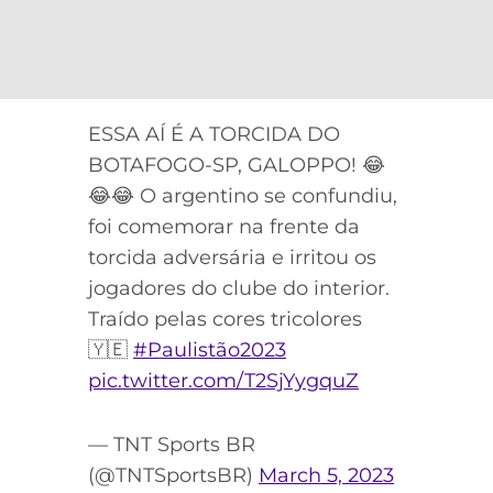
ESSA AÍ É A TORCIDA DO
BOTAFOGO-SP, GALOPPO! 😂
😂😂 O argentino se confundiu,
foi comemorar na frente da
torcida adversária e irritou os
jogadores do clube do interior.
Traído pelas cores tricolores
🇾🇪
#Paulistão2023
pic.twitter.com/T2SjYygquZ
— TNT Sports BR
(@TNTSportsBR)
March 5, 2023