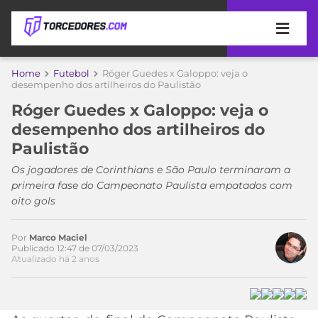
APOSTAS
Home
Futebol
Róger Guedes x Galoppo: veja o
desempenho dos artilheiros do Paulistão
ÚLTIMAS
DICAS
Róger Guedes x Galoppo: veja o
DE
desempenho dos artilheiros do
APOSTA
COPA
Paulistão
DO
MUNDO
MELHORES
Os jogadores de Corinthians e São Paulo terminaram a
SITES
primeira fase do Campeonato Paulista empatados com
DE
oito gols
TIMES
APOSTAS
2026
Por
Marco Maciel
CAMPEONATOS
MEU
Publicado 12:47 de 07/03/2023
Atualizado há 2 anos
TIME
CÓDIGO
MÍDIA
PROMOCIONAL
BRASILEIRÃO
ESPORTIVA
BETBOOM
PALMEIRAS
SÉRIE
A