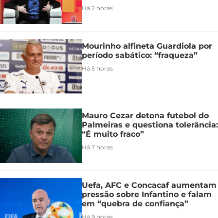
Há 2 horas
Mourinho alfineta Guardiola por
período sabático: “fraqueza”
Há 5 horas
Mauro Cezar detona futebol do
Palmeiras e questiona tolerância:
“É muito fraco”
Há 7 horas
Uefa, AFC e Concacaf aumentam
pressão sobre Infantino e falam
em “quebra de confiança”
Há 9 horas