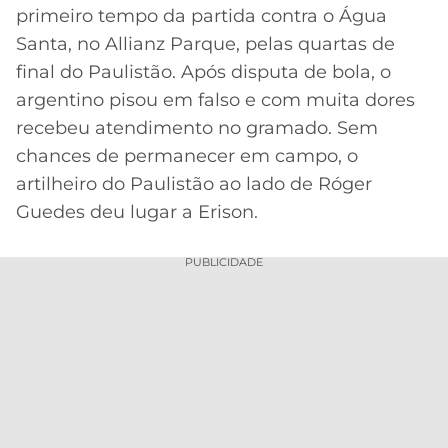
primeiro tempo da partida contra o Água
Santa, no Allianz Parque, pelas quartas de
final do Paulistão. Após disputa de bola, o
argentino pisou em falso e com muita dores
recebeu atendimento no gramado. Sem
chances de permanecer em campo, o
artilheiro do Paulistão ao lado de Róger
Guedes deu lugar a Erison.
PUBLICIDADE