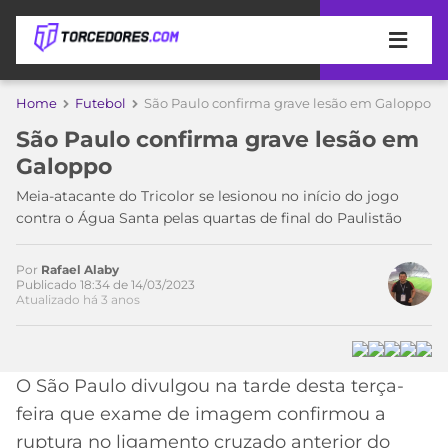
APOSTAS
Home
Futebol
São Paulo confirma grave lesão em Galoppo
São Paulo confirma grave lesão em
ÚLTIMAS
DICAS
DE
Galoppo
APOSTA
COPA
Meia-atacante do Tricolor se lesionou no início do jogo
DO
contra o Água Santa pelas quartas de final do Paulistão
MUNDO
MELHORES
SITES
Por
Rafael Alaby
DE
Publicado 18:34 de 14/03/2023
TIMES
Atualizado há 3 anos
APOSTAS
Acesse o perfil do autor
2026
no Twitter
CAMPEONATOS
MEU
TIME
CÓDIGO
O São Paulo divulgou na tarde desta terça-
MÍDIA
PROMOCIONAL
BRASILEIRÃO
feira que exame de imagem confirmou a
ESPORTIVA
BETBOOM
PALMEIRAS
SÉRIE
ruptura no ligamento cruzado anterior do
A