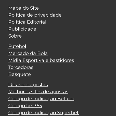
Mapa do Site
Política de privacidade
Política Editorial
Publicidade
Sobre
Futebol
Mercado da Bola
Mídia Esportiva e bastidores
Torcedoras
Basquete
Dicas de apostas
Melhores sites de apostas
Código de indicação Betano
Código bet365
Código de indicação Superbet