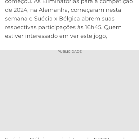
começou. As Eliminatórias para a competição
de 2024, na Alemanha, começaram nesta
MERCADO
CÓDIGO
CORINTHIANS
DA
DE
LIBERTADORES
semana e Suécia x Bélgica abrem suas
BOLA
INDICAÇÃO
SÃO
respectivas participações às 16h45. Quem
BET365
PAULO
COPA
estiver interessado em ver este jogo,
PALPITES
DO
CÓDIGO
BRASIL
SANTOS
PUBLICIDADE
BETANO
PREMIER
FLAMENGO
MELHORES
LEAGUE
APPS
DE
FLUMINENSE
COPA
APOSTAS
SUL-
BOTAFOGO
AMERICANA
CASSINOS
ONLINE
VASCO
LIGA
DOS
MELHORES
CAMPEÕES
INTERNACIONAL