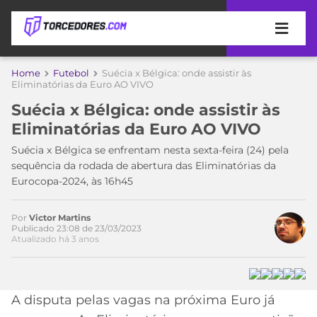
APOSTAS
Home
Futebol
Suécia x Bélgica: onde assistir às
Eliminatórias da Euro AO VIVO
ÚLTIMAS
DICAS
Suécia x Bélgica: onde assistir às
DE
Eliminatórias da Euro AO VIVO
APOSTA
COPA
Suécia x Bélgica se enfrentam nesta sexta-feira (24) pela
DO
sequência da rodada de abertura das Eliminatórias da
MUNDO
MELHORES
Eurocopa-2024, às 16h45
SITES
DE
TIMES
APOSTAS
Por
Victor Martins
Publicado 23:08 de 23/03/2023
2026
Atualizado há 3 anos
CAMPEONATOS
MEU
TIME
CÓDIGO
MÍDIA
PROMOCIONAL
BRASILEIRÃO
A disputa pelas vagas na próxima Euro já
ESPORTIVA
BETBOOM
PALMEIRAS
SÉRIE
A