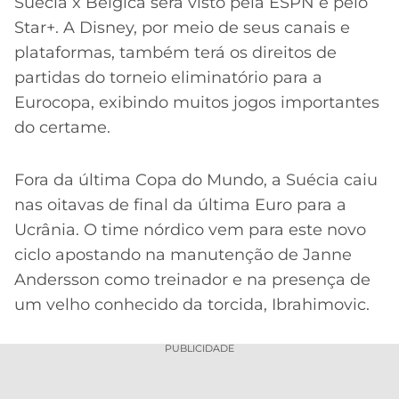
CASSINOS
Suécia x Bélgica será visto pela ESPN e pelo
ONLINE
Star+. A Disney, por meio de seus canais e
LALIGA
2026
GRÊMIO
plataformas, também terá os direitos de
partidas do torneio eliminatório para a
ATLÉTICO
Eurocopa, exibindo muitos jogos importantes
MG
do certame.
CRUZEIRO
Fora da última Copa do Mundo, a Suécia caiu
nas oitavas de final da última Euro para a
Ucrânia. O time nórdico vem para este novo
ciclo apostando na manutenção de Janne
Andersson como treinador e na presença de
um velho conhecido da torcida, Ibrahimovic.
Acesse o perfil do autor
PUBLICIDADE
no Twitter