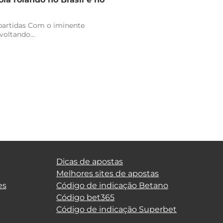
 partidas Com o iminente
oltando...
Dicas de apostas
Melhores sites de apostas
es
Código de indicação Betano
Código bet365
Código de indicação Superbet