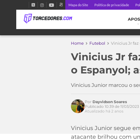
Mapa do Site
Política de privacidade
Pol
APOS
Home
Futebol
Vinicius Jr fa
Vinicius Jr f
o Espanyol; a
Vinicius Junior marcou o s
Acesse o perfil do autor
Por
Dayvidson Soares
no Twitter
Publicado 10:39 de 11/03/2023
Atualizado há 2 anos
Vinicius Junior segue em
atacante brilhou com um