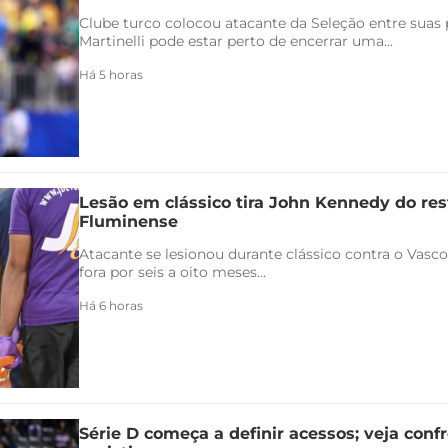
Clube turco colocou atacante da Seleção entre suas p
Martinelli pode estar perto de encerrar uma...
Há 5 horas
Lesão em clássico tira John Kennedy do re
Fluminense
Atacante se lesionou durante clássico contra o Vasco 
fora por seis a oito meses...
Há 6 horas
Série D começa a definir acessos; veja conf