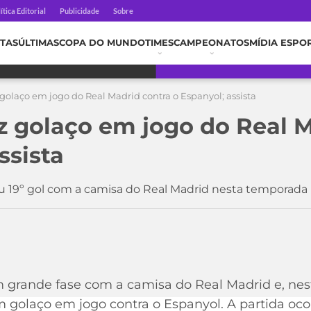
ítica Editorial
Publicidade
Sobre
TAS
ÚLTIMAS
COPA DO MUNDO
TIMES
CAMPEONATOS
MÍDIA ESPO
z golaço em jogo do Real Madrid contra o Espanyol; assista
az golaço em jogo do Real 
ssista
eu 19º gol com a camisa do Real Madrid nesta temporada
 grande fase com a camisa do Real Madrid e, nest
 golaço em jogo contra o Espanyol. A partida oco