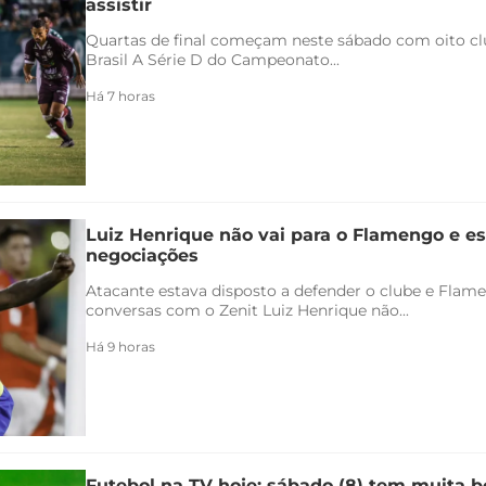
assistir
Quartas de final começam neste sábado com oito clu
Brasil A Série D do Campeonato...
Há 7 horas
Luiz Henrique não vai para o Flamengo e es
negociações
Atacante estava disposto a defender o clube e Flam
conversas com o Zenit Luiz Henrique não...
Há 9 horas
Futebol na TV hoje: sábado (8) tem muita bo