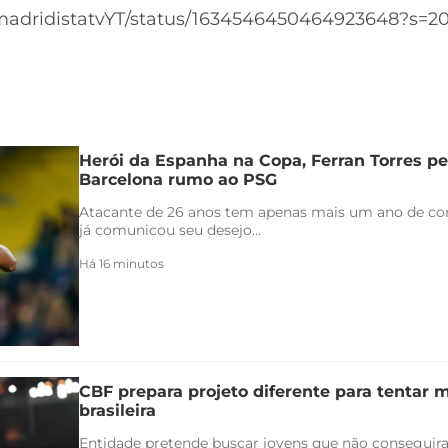
m/madridistatvYT/status/1634546450464923648?s=2
Herói da Espanha na Copa, Ferran Torres pe
Barcelona rumo ao PSG
Atacante de 26 anos tem apenas mais um ano de con
já comunicou seu desejo...
Há 16 minutos
CBF prepara projeto diferente para tentar 
brasileira
Entidade pretende buscar jovens que não conseguir