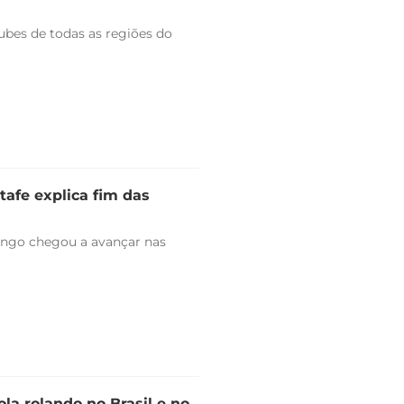
bes de todas as regiões do
tafe explica fim das
engo chegou a avançar nas
la rolando no Brasil e no