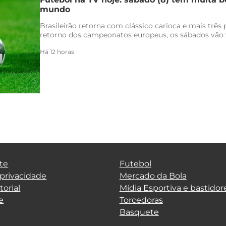
mundo
Brasileirão retorna com clássico carioca e mais três
retorno dos campeonatos europeus, os sábados vão v
Há 12 horas
te
Futebol
 privacidade
Mercado da Bola
torial
Mídia Esportiva e bastidor
e
Torcedoras
Basquete