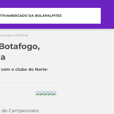
RTIVA
MERCADO DA BOLA
PALPITES
Noruega e Polônia
Botafogo,
ia
o com o clube do Norte-
A2 do Campeonato