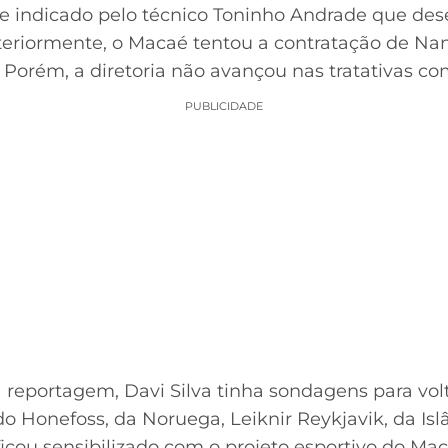
be indicado pelo técnico Toninho Andrade que de
teriormente, o Macaé tentou a contratação de Nan
. Porém, a diretoria não avançou nas tratativas co
PUBLICIDADE
reportagem, Davi Silva tinha sondagens para volt
o Honefoss, da Noruega, Leiknir Reykjavik, da Islâ
 ficou sensibilizado com o projeto esportivo do Mac