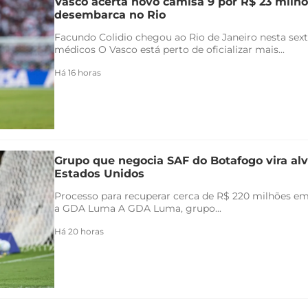
Vasco acerta novo camisa 9 por R$ 23 milhõ
desembarca no Rio
Facundo Colidio chegou ao Rio de Janeiro nesta sexta
médicos O Vasco está perto de oficializar mais...
Há 16 horas
Grupo que negocia SAF do Botafogo vira alv
Estados Unidos
Processo para recuperar cerca de R$ 220 milhões em 
a GDA Luma A GDA Luma, grupo...
Há 20 horas