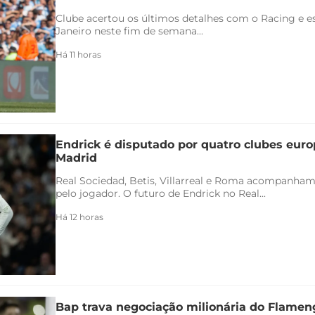
Clube acertou os últimos detalhes com o Racing e es
Janeiro neste fim de semana...
Há 11 horas
Endrick é disputado por quatro clubes euro
Madrid
Real Sociedad, Betis, Villarreal e Roma acompanham
pelo jogador. O futuro de Endrick no Real...
Há 12 horas
Bap trava negociação milionária do Flamen