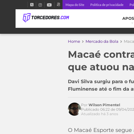
Mapa do Site
Política de privacidade
Pol
APOS
Home
Mercado da Bola
Macaé
Macaé contra
que atuou na
Davi Silva surgiu para o 
Fluminense até o fim da 
Por
Wilson Pimentel
Acesse o perfil do autor
Publicado 06:22 de 09/04/20
no Twitter
Atualizado há 3 anos
O Macaé Esporte segue 