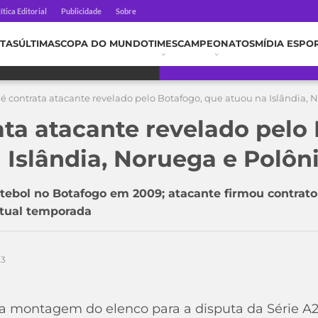
ítica Editorial
Publicidade
Sobre
TAS
ÚLTIMAS
COPA DO MUNDO
TIMES
CAMPEONATOS
MÍDIA ESPO
 contrata atacante revelado pelo Botafogo, que atuou na Islândia, 
ta atacante revelado pelo 
 Islândia, Noruega e Polôn
futebol no Botafogo em 2009; atacante firmou contrat
atual temporada
23
a montagem do elenco para a disputa da Série 