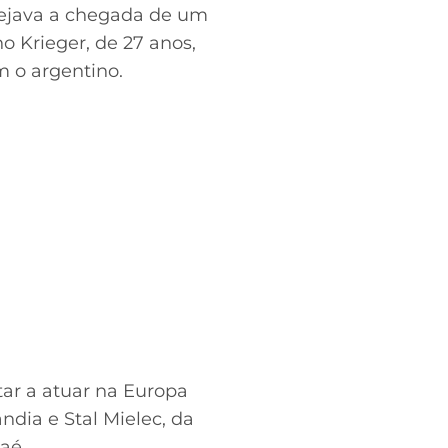
sejava a chegada de um
o Krieger, de 27 anos,
m o argentino.
ar a atuar na Europa
ndia e Stal Mielec, da
aé.