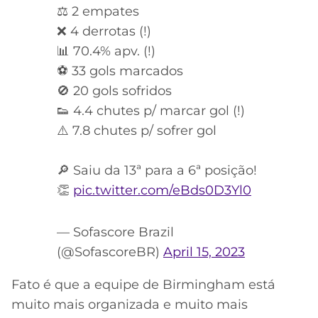
⚖️ 2 empates
❌ 4 derrotas (!)
📊 70.4% apv. (!)
⚽️ 33 gols marcados
🚫 20 gols sofridos
👟 4.4 chutes p/ marcar gol (!)
⚠️ 7.8 chutes p/ sofrer gol
🔎 Saiu da 13ª para a 6ª posição!
👏
pic.twitter.com/eBds0D3Yl0
— Sofascore Brazil
(@SofascoreBR)
April 15, 2023
Fato é que a equipe de Birmingham está
muito mais organizada e muito mais