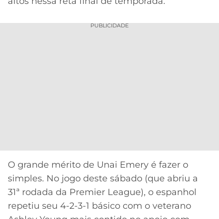
altos nessa reta final de temporada.
CASSINOS
ONLINE
LALIGA
2026
GRÊMIO
PUBLICIDADE
ATLÉTICO
MG
CRUZEIRO
O grande mérito de Unai Emery é fazer o
simples. No jogo deste sábado (que abriu a
31ª rodada da Premier League), o espanhol
repetiu seu 4-2-3-1 básico com o veterano