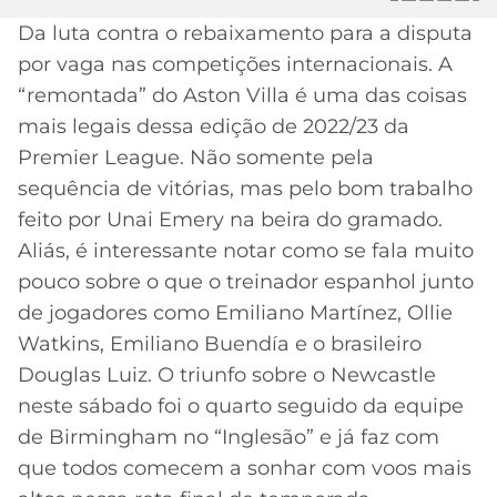
Da luta contra o rebaixamento para a disputa
MERCADO
CÓDIGO
CORINTHIANS
DA
DE
LIBERTADORES
por vaga nas competições internacionais. A
BOLA
INDICAÇÃO
“remontada” do Aston Villa é uma das coisas
SÃO
BET365
PAULO
COPA
mais legais dessa edição de 2022/23 da
PALPITES
DO
Premier League. Não somente pela
CÓDIGO
BRASIL
SANTOS
sequência de vitórias, mas pelo bom trabalho
BETANO
feito por Unai Emery na beira do gramado.
PREMIER
FLAMENGO
Aliás, é interessante notar como se fala muito
MELHORES
LEAGUE
APPS
pouco sobre o que o treinador espanhol junto
DE
FLUMINENSE
de jogadores como Emiliano Martínez, Ollie
COPA
APOSTAS
SUL-
Watkins, Emiliano Buendía e o brasileiro
BOTAFOGO
AMERICANA
Douglas Luiz. O triunfo sobre o Newcastle
CASSINOS
neste sábado foi o quarto seguido da equipe
ONLINE
VASCO
LIGA
de Birmingham no “Inglesão” e já faz com
DOS
que todos comecem a sonhar com voos mais
MELHORES
CAMPEÕES
INTERNACIONAL