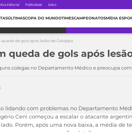
ítica Editorial
Publicidade
Sobre
TAS
ÚLTIMAS
COPA DO MUNDO
TIMES
CAMPEONATOS
MÍDIA ESPO
 queda de gols após lesão de Galoppo
m queda de gols após lesã
lguns colegas no Departamento Médico e preocupa comis
3
o lidando com problemas no Departamento Médic
ério Ceni começou a escalar o atacante argenti
 lado. Porém, após uma nova baixa, a média de ten