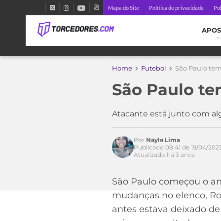
Mapa do Site
Política de privacidade
Pol
APOS
Home
Futebol
São Paulo tem
São Paulo te
Atacante está junto com a
Por
Nayla Lima
Publicado 08:41 de 19/04/202
Atualizado há 3 anos
São Paulo começou o an
mudanças no elenco, Rog
antes estava deixado de