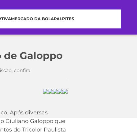
RTIVA
MERCADO DA BOLA
PALPITES
o de Galoppo
são, confira
o. Após diversas
no Giuliano Galoppo que
tos do Tricolor Paulista