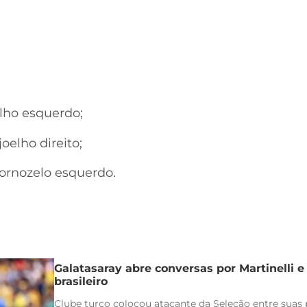
elho esquerdo;
joelho direito;
tornozelo esquerdo.
Galatasaray abre conversas por Martinelli 
brasileiro
Clube turco colocou atacante da Seleção entre suas p