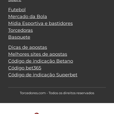
Futebol
Mercado da Bola
Mídia Esportiva e bastidores
Torcedoras
Basquete
Dicas de apostas
Melhores sites de apostas
Código de indicação Betano
Código bet365
Código de indicação Superbet
Torcedores.com - Todos os direitos reservados