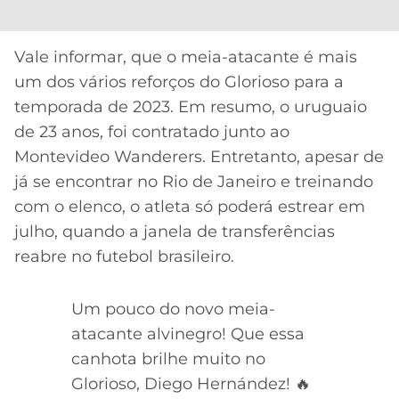
CASSINOS
ONLINE
LALIGA
2026
GRÊMIO
Vale informar, que o meia-atacante é mais
um dos vários reforços do Glorioso para a
ATLÉTICO
temporada de 2023. Em resumo, o uruguaio
MG
de 23 anos, foi contratado junto ao
Montevideo Wanderers. Entretanto, apesar de
CRUZEIRO
já se encontrar no Rio de Janeiro e treinando
com o elenco, o atleta só poderá estrear em
julho, quando a janela de transferências
reabre no futebol brasileiro.
Um pouco do novo meia-
atacante alvinegro! Que essa
canhota brilhe muito no
Glorioso, Diego Hernández! 🔥