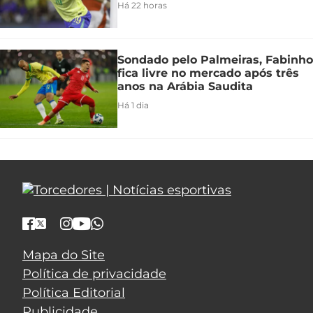
Há 22 horas
Sondado pelo Palmeiras, Fabinho
fica livre no mercado após três
anos na Arábia Saudita
Há 1 dia
Mapa do Site
Política de privacidade
Política Editorial
Publicidade