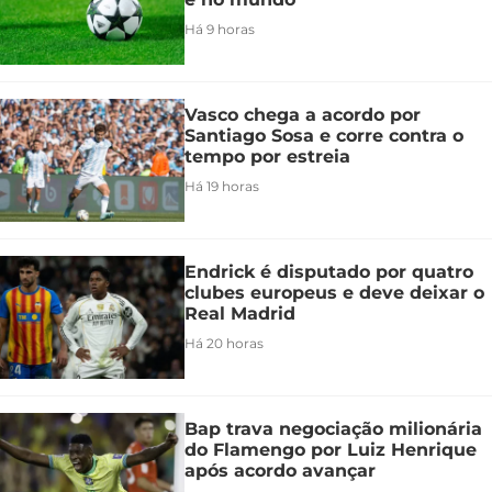
Há 9 horas
Vasco chega a acordo por
Santiago Sosa e corre contra o
tempo por estreia
Há 19 horas
Endrick é disputado por quatro
clubes europeus e deve deixar o
Real Madrid
Há 20 horas
Bap trava negociação milionária
do Flamengo por Luiz Henrique
após acordo avançar