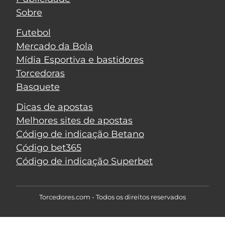
Sobre
Futebol
Mercado da Bola
Mídia Esportiva e bastidores
Torcedoras
Basquete
Dicas de apostas
Melhores sites de apostas
Código de indicação Betano
Código bet365
Código de indicação Superbet
Torcedores.com - Todos os direitos reservados