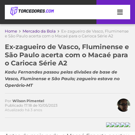
APOSTAS
Home
Mercado da Bola
Ex-zagueiro de Vasco, Fluminense
e São Paulo acerta com o Macaé para o Carioca Série A2
ÚLTIMAS
DICAS
Ex-zagueiro de Vasco, Fluminense e
DE
São Paulo acerta com o Macaé para
APOSTA
COPA
o Carioca Série A2
DO
MUNDO
MELHORES
Kadu Fernandes passou pelas divisões de base de
SITES
Vasco, Fluminense e São Paulo; zagueiro estava no
DE
Operário-MT
TIMES
APOSTAS
2026
Por
Wilson Pimentel
CAMPEONATOS
MEU
Publicado 17:18 de 10/05/2023
Atualizado há 3 anos
TIME
CÓDIGO
MÍDIA
PROMOCIONAL
BRASILEIRÃO
Acesse o perfil do autor
ESPORTIVA
BETBOOM
PALMEIRAS
SÉRIE
no Twitter
A