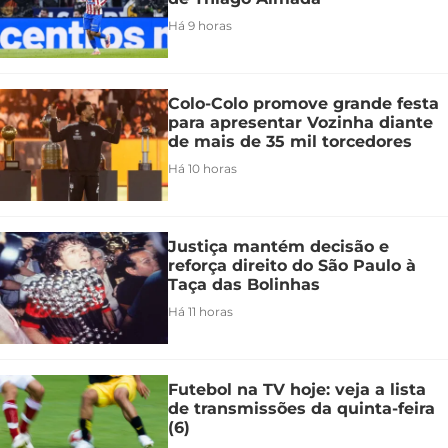
Há 9 horas
Colo-Colo promove grande festa
para apresentar Vozinha diante
de mais de 35 mil torcedores
Há 10 horas
Justiça mantém decisão e
reforça direito do São Paulo à
Taça das Bolinhas
Há 11 horas
Futebol na TV hoje: veja a lista
de transmissões da quinta-feira
(6)