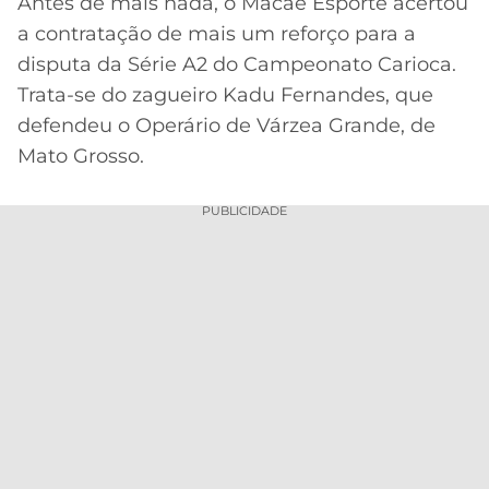
Antes de mais nada, o Macaé Esporte acertou
a contratação de mais um reforço para a
MERCADO
CÓDIGO
CORINTHIANS
DA
DE
LIBERTADORES
disputa da Série A2 do Campeonato Carioca.
BOLA
INDICAÇÃO
Trata-se do zagueiro Kadu Fernandes, que
SÃO
BET365
PAULO
COPA
defendeu o Operário de Várzea Grande, de
PALPITES
DO
Mato Grosso.
CÓDIGO
BRASIL
SANTOS
BETANO
PUBLICIDADE
PREMIER
FLAMENGO
MELHORES
LEAGUE
APPS
DE
FLUMINENSE
COPA
APOSTAS
SUL-
BOTAFOGO
AMERICANA
CASSINOS
ONLINE
VASCO
LIGA
DOS
MELHORES
CAMPEÕES
INTERNACIONAL