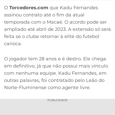
CASSINOS
ONLINE
O
Torcedores.com
que Kadu Fernandes
LALIGA
2026
GRÊMIO
assinou contrato até o fim da atual
temporada com o Macaé. O acordo pode ser
ATLÉTICO
ampliado até abril de 2023. A extensão só será
MG
feita se o clube retornar à elite do futebol
carioca.
CRUZEIRO
O jogador tem 28 anos e é destro. Ele chega
em definitivo, já que não possui mais vínculo
com nenhuma equipe. Kadu Fernandes, em
outras palavras, foi contratado pelo Leão do
Norte-Fluminense como agente livre.
PUBLICIDADE