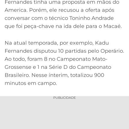
Fernandes tinha uma proposta em mãos do
America. Porém, ele recusou a oferta após
conversar com o técnico Toninho Andrade
que foi peça-chave na ida dele para o Macaé.
Na atual temporada, por exemplo, Kadu
Fernandes disputou 10 partidas pelo Operário.
Ao todo, foram 8 no Campeonato Mato-
Grossense e 1 na Série D do Campeonato
Brasileiro. Nesse ínterim, totalizou 900
minutos em campo.
PUBLICIDADE