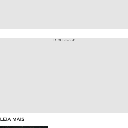
PUBLICIDADE
LEIA MAIS