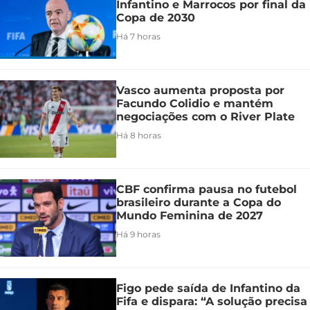
Infantino e Marrocos por final da
Copa de 2030
Há 7 horas
Vasco aumenta proposta por
Facundo Colidio e mantém
negociações com o River Plate
Há 8 horas
CBF confirma pausa no futebol
brasileiro durante a Copa do
Mundo Feminina de 2027
Há 9 horas
Figo pede saída de Infantino da
Fifa e dispara: “A solução precisa