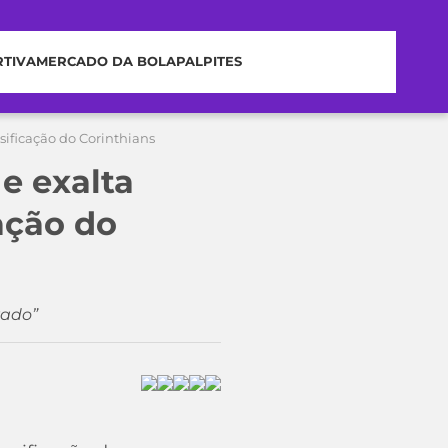
RTIVA
MERCADO DA BOLA
PALPITES
sificação do Corinthians
e exalta
ação do
zado”