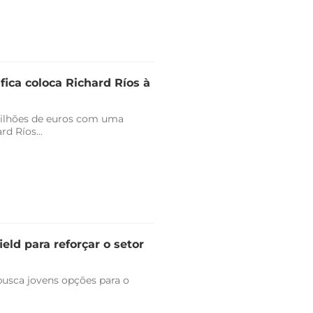
fica coloca Richard Ríos à
milhões de euros com uma
d Ríos...
eld para reforçar o setor
 busca jovens opções para o