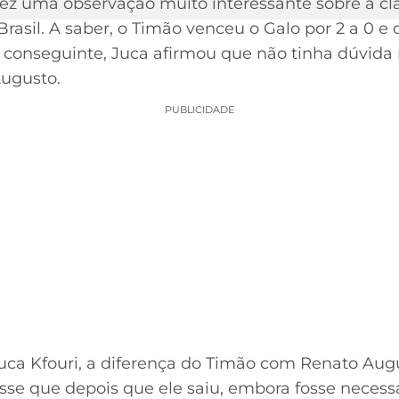
 fez uma observação muito interessante sobre a cl
rasil. A saber, o Timão venceu o Galo por 2 a 0 e
or conseguinte, Juca afirmou que não tinha dúvi
Augusto.
PUBLICIDADE
uca Kfouri, a diferença do Timão com Renato Au
sse que depois que ele saiu, embora fosse necess