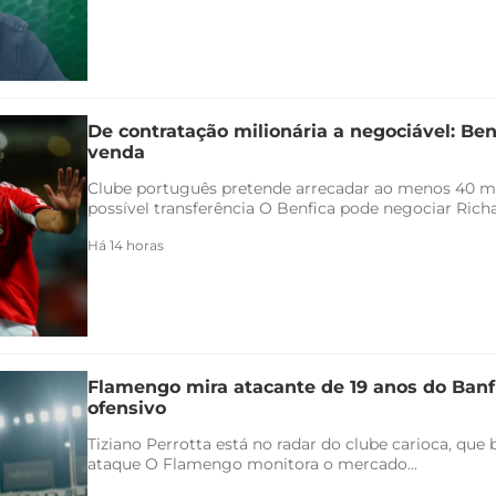
De contratação milionária a negociável: Ben
venda
Clube português pretende arrecadar ao menos 40 
possível transferência O Benfica pode negociar Richar
Há 14 horas
Flamengo mira atacante de 19 anos do Banfi
ofensivo
Tiziano Perrotta está no radar do clube carioca, que
ataque O Flamengo monitora o mercado...