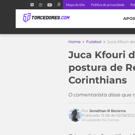
Mapa do Site
Política de privacidade
Pol
APOS
Home
Futebol
Juca Kfouri de
Juca Kfouri 
postura de R
Corinthians
O comentarista disse que
Por
Jonathan R Bezerra
Publicado 13:38 de 02/06/202
Atualizado há 3 anos