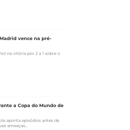
l Madrid vence na pré-
l na vitória por 2 a 1 sobre o
urante a Copa do Mundo de
ola aponta episódios antes de
ves ameaças...