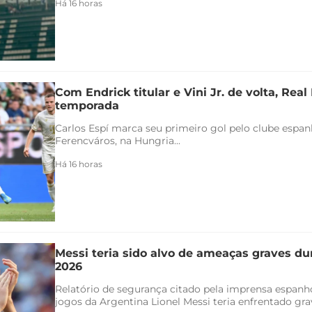
Há 16 horas
Com Endrick titular e Vini Jr. de volta, Rea
temporada
Carlos Espí marca seu primeiro gol pelo clube espanho
Ferencváros, na Hungria...
Há 16 horas
Messi teria sido alvo de ameaças graves d
2026
Relatório de segurança citado pela imprensa espanh
jogos da Argentina Lionel Messi teria enfrentado gra