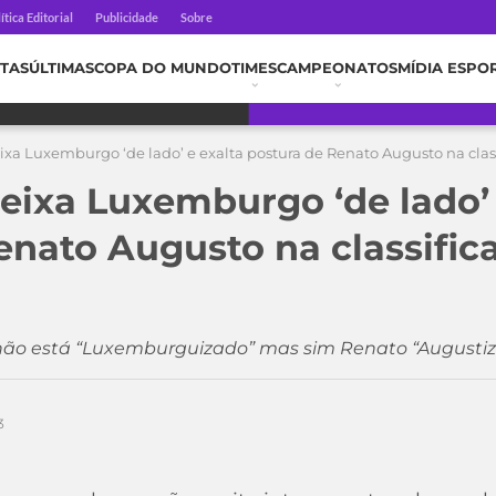
ítica Editorial
Publicidade
Sobre
TAS
ÚLTIMAS
COPA DO MUNDO
TIMES
CAMPEONATOS
MÍDIA ESPO
ixa Luxemburgo ‘de lado’ e exalta postura de Renato Augusto na clas
deixa Luxemburgo ‘de lado’ 
enato Augusto na classific
 não está “Luxemburguizado” mas sim Renato “Augusti
3