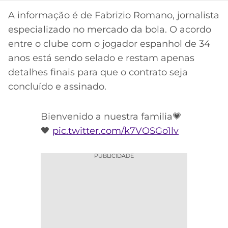
CASSINOS
ONLINE
A informação é de Fabrizio Romano, jornalista
LALIGA
2026
GRÊMIO
especializado no mercado da bola. O acordo
entre o clube com o jogador espanhol de 34
ATLÉTICO
anos está sendo selado e restam apenas
MG
detalhes finais para que o contrato seja
concluído e assinado.
CRUZEIRO
Bienvenido a nuestra familia💗
🖤
pic.twitter.com/k7VOSGo1lv
PUBLICIDADE