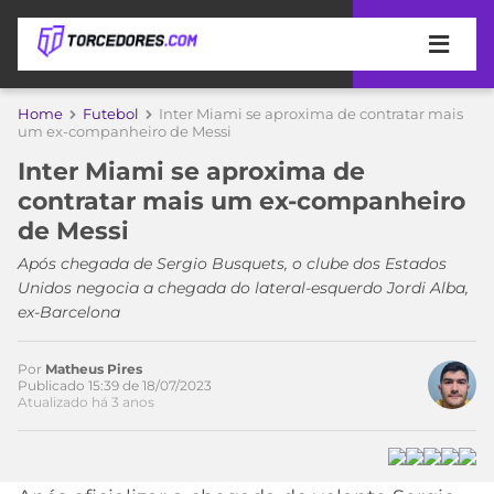
APOSTAS
Home
Futebol
Inter Miami se aproxima de contratar mais
um ex-companheiro de Messi
ÚLTIMAS
DICAS
Inter Miami se aproxima de
DE
contratar mais um ex-companheiro
APOSTA
COPA
de Messi
DO
MUNDO
MELHORES
Após chegada de Sergio Busquets, o clube dos Estados
SITES
Unidos negocia a chegada do lateral-esquerdo Jordi Alba,
DE
ex-Barcelona
TIMES
APOSTAS
2026
Por
Matheus Pires
CAMPEONATOS
MEU
Publicado 15:39 de 18/07/2023
Atualizado há 3 anos
Acesse o perfil do autor
TIME
CÓDIGO
no Twitter
MÍDIA
PROMOCIONAL
BRASILEIRÃO
ESPORTIVA
BETBOOM
PALMEIRAS
SÉRIE
A