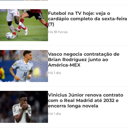
Futebol na TV hoje: veja o
cardápio completo da sexta-feira
(7)
Há 18 horas
Vasco negocia contratação de
Brian Rodríguez junto ao
América-MEX
Há 1 dia
Vinicius Júnior renova contrato
com o Real Madrid até 2032 e
encerra longa novela
Há 1 dia