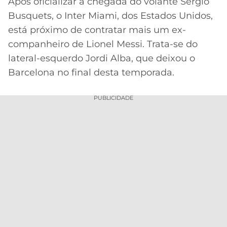
Após oficializar a chegada do volante Sergio
Busquets, o Inter Miami, dos Estados Unidos,
MERCADO
CÓDIGO
CORINTHIANS
DA
DE
LIBERTADORES
está próximo de contratar mais um ex-
BOLA
INDICAÇÃO
companheiro de Lionel Messi. Trata-se do
SÃO
BET365
PAULO
COPA
lateral-esquerdo Jordi Alba, que deixou o
PALPITES
DO
Barcelona no final desta temporada.
CÓDIGO
BRASIL
SANTOS
BETANO
PUBLICIDADE
PREMIER
FLAMENGO
MELHORES
LEAGUE
APPS
DE
FLUMINENSE
COPA
APOSTAS
SUL-
BOTAFOGO
AMERICANA
CASSINOS
ONLINE
VASCO
LIGA
DOS
MELHORES
CAMPEÕES
INTERNACIONAL