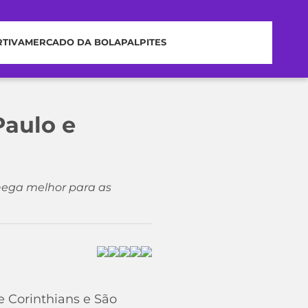
RTIVA
MERCADO DA BOLA
PALPITES
Paulo e
hega melhor para as
e Corinthians e São