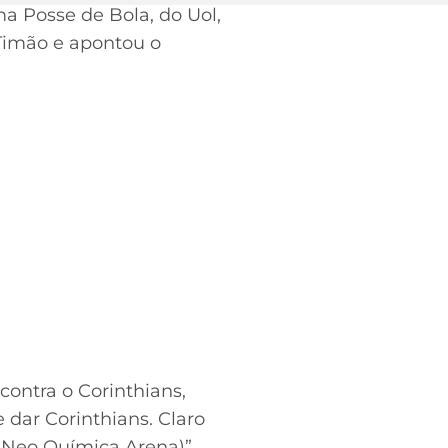
a Posse de Bola, do Uol,
 Timão e apontou o
contra o Corinthians,
 dar Corinthians. Claro
(Neo Química Arena)”.