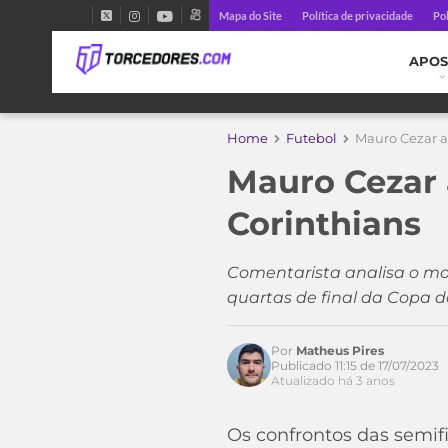
Mapa do Site
Política de privacidade
Pol
APOS
Home
Futebol
Mauro Cezar a
Mauro Cezar 
Corinthians
Comentarista analisa o m
quartas de final da Copa do
Por
Matheus Pires
Acesse o perfil do autor
Publicado 11:15 de 17/07/2023
no Twitter
Atualizado há 3 anos
Os confrontos das semif