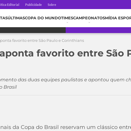
ítica Editorial
Publicidade
Sobre
TAS
ÚLTIMAS
COPA DO MUNDO
TIMES
CAMPEONATOS
MÍDIA ESPO
ponta favorito entre São Paulo e Corinthians
aponta favorito entre São 
omento das duas equipes paulistas e apontou quem c
 Brasil
inais da Copa do Brasil reservam um clássico entr