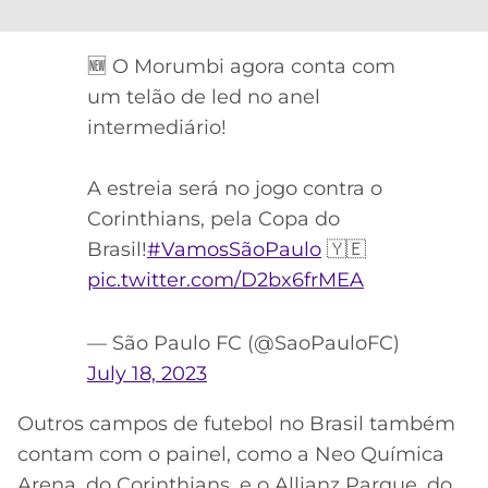
CASSINOS
ONLINE
LALIGA
2026
GRÊMIO
🆕 O Morumbi agora conta com
um telão de led no anel
ATLÉTICO
intermediário!
MG
A estreia será no jogo contra o
CRUZEIRO
Corinthians, pela Copa do
Brasil!
#VamosSãoPaulo
🇾🇪
pic.twitter.com/D2bx6frMEA
— São Paulo FC (@SaoPauloFC)
July 18, 2023
Outros campos de futebol no Brasil também
contam com o painel, como a Neo Química
Arena, do Corinthians, e o Allianz Parque, do