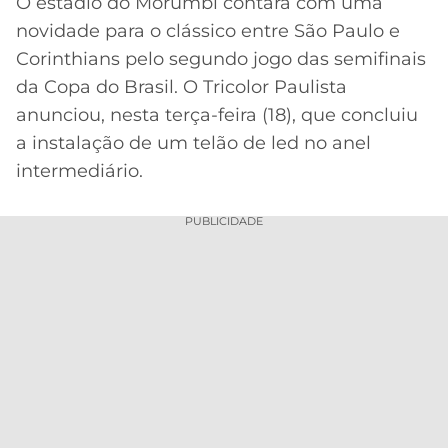
O estádio do Morumbi contará com uma
novidade para o clássico entre São Paulo e
MERCADO
CÓDIGO
CORINTHIANS
DA
DE
LIBERTADORES
Corinthians pelo segundo jogo das semifinais
BOLA
INDICAÇÃO
da Copa do Brasil. O Tricolor Paulista
SÃO
BET365
PAULO
COPA
anunciou, nesta terça-feira (18), que concluiu
PALPITES
DO
a instalação de um telão de led no anel
CÓDIGO
BRASIL
SANTOS
intermediário.
BETANO
PREMIER
FLAMENGO
PUBLICIDADE
MELHORES
LEAGUE
APPS
DE
FLUMINENSE
COPA
APOSTAS
SUL-
BOTAFOGO
AMERICANA
CASSINOS
ONLINE
VASCO
LIGA
DOS
MELHORES
CAMPEÕES
INTERNACIONAL