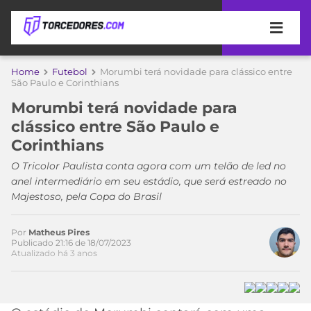
APOSTAS
Home
Futebol
Morumbi terá novidade para clássico entre
São Paulo e Corinthians
ÚLTIMAS
DICAS
Morumbi terá novidade para
DE
clássico entre São Paulo e
APOSTA
COPA
Corinthians
DO
MUNDO
MELHORES
O Tricolor Paulista conta agora com um telão de led no
SITES
anel intermediário em seu estádio, que será estreado no
DE
Majestoso, pela Copa do Brasil
TIMES
APOSTAS
2026
Por
Matheus Pires
CAMPEONATOS
MEU
Publicado 21:16 de 18/07/2023
Atualizado há 3 anos
Acesse o perfil do autor
TIME
CÓDIGO
no Twitter
MÍDIA
PROMOCIONAL
BRASILEIRÃO
ESPORTIVA
BETBOOM
PALMEIRAS
SÉRIE
A