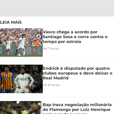
LEIA MAIS
Vasco chega a acordo por
Santiago Sosa e corre contra o
tempo por estreia
Há 7 horas
Endrick é disputado por quatro
clubes europeus e deve deixar o
Real Madrid
Há 8 horas
Bap trava negociação milionária
do Flamengo por Luiz Henrique