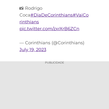
📸 Rodrigo
Coca
#DiaDeCorinthians
#VaiCo
rinthians
pic.twitter.com/zxrXrB6ZCn
— Corinthians (@Corinthians)
July 19, 2023
PUBLICIDADE