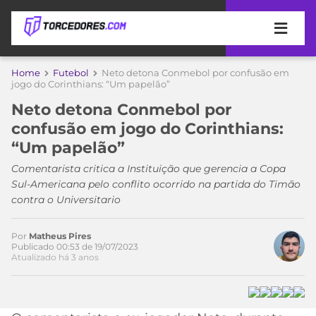
APOSTAS
Home
Futebol
Neto detona Conmebol por confusão em
jogo do Corinthians: “Um papelão”
ÚLTIMAS
DICAS
Neto detona Conmebol por
DE
confusão em jogo do Corinthians:
APOSTA
COPA
“Um papelão”
DO
MUNDO
MELHORES
Comentarista critica a Instituição que gerencia a Copa
SITES
Sul-Americana pelo conflito ocorrido na partida do Timão
DE
contra o Universitario
TIMES
APOSTAS
2026
Por
Matheus Pires
CAMPEONATOS
MEU
Publicado 00:53 de 19/07/2023
Atualizado há 3 anos
Acesse o perfil do autor
TIME
CÓDIGO
no Twitter
MÍDIA
PROMOCIONAL
BRASILEIRÃO
ESPORTIVA
BETBOOM
PALMEIRAS
SÉRIE
A