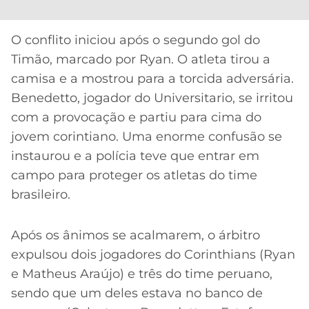
CASSINOS
ONLINE
LALIGA
2026
GRÊMIO
O conflito iniciou após o segundo gol do
Timão, marcado por Ryan. O atleta tirou a
ATLÉTICO
camisa e a mostrou para a torcida adversária.
MG
Benedetto, jogador do Universitario, se irritou
com a provocação e partiu para cima do
CRUZEIRO
jovem corintiano. Uma enorme confusão se
instaurou e a polícia teve que entrar em
campo para proteger os atletas do time
brasileiro.
Após os ânimos se acalmarem, o árbitro
expulsou dois jogadores do Corinthians (Ryan
e Matheus Araújo) e três do time peruano,
sendo que um deles estava no banco de