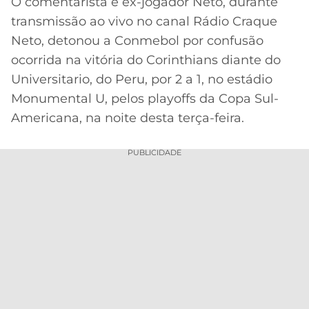
O comentarista e ex-jogador Neto, durante
transmissão ao vivo no canal Rádio Craque
MERCADO
CÓDIGO
CORINTHIANS
DA
DE
LIBERTADORES
Neto, detonou a Conmebol por confusão
BOLA
INDICAÇÃO
ocorrida na vitória do Corinthians diante do
SÃO
BET365
PAULO
COPA
Universitario, do Peru, por 2 a 1, no estádio
PALPITES
DO
Monumental U, pelos playoffs da Copa Sul-
CÓDIGO
BRASIL
SANTOS
Americana, na noite desta terça-feira.
BETANO
PREMIER
FLAMENGO
PUBLICIDADE
MELHORES
LEAGUE
APPS
DE
FLUMINENSE
COPA
APOSTAS
SUL-
BOTAFOGO
AMERICANA
CASSINOS
ONLINE
VASCO
LIGA
DOS
MELHORES
CAMPEÕES
INTERNACIONAL