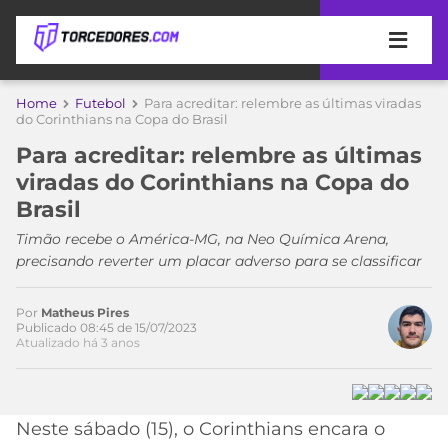
APOSTAS
Home
Futebol
Para acreditar: relembre as últimas viradas
do Corinthians na Copa do Brasil
ÚLTIMAS
DICAS
Para acreditar: relembre as últimas
DE
viradas do Corinthians na Copa do
APOSTA
COPA
Brasil
DO
MUNDO
MELHORES
Timão recebe o América-MG, na Neo Química Arena,
SITES
precisando reverter um placar adverso para se classificar
DE
TIMES
APOSTAS
Por
Matheus Pires
2026
Publicado 08:45 de 15/07/2023
Atualizado há 3 anos
CAMPEONATOS
MEU
Acesse o perfil do autor
TIME
CÓDIGO
no Twitter
MÍDIA
PROMOCIONAL
BRASILEIRÃO
ESPORTIVA
BETBOOM
PALMEIRAS
SÉRIE
Neste sábado (15), o Corinthians encara o
A