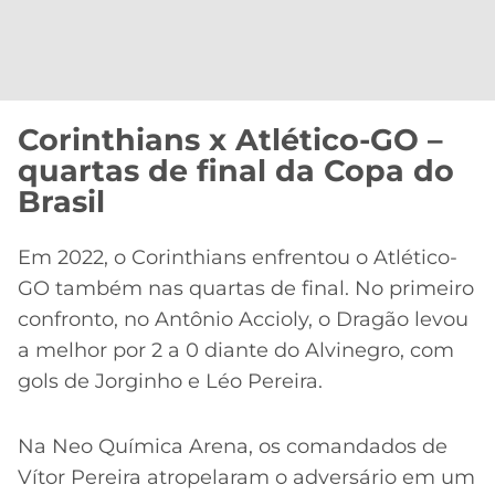
CASSINOS
ONLINE
LALIGA
2026
GRÊMIO
ATLÉTICO
Corinthians x Atlético-GO –
MG
quartas de final da Copa do
Brasil
CRUZEIRO
Em 2022, o Corinthians enfrentou o Atlético-
GO também nas quartas de final. No primeiro
confronto, no Antônio Accioly, o Dragão levou
a melhor por 2 a 0 diante do Alvinegro, com
gols de Jorginho e Léo Pereira.
Na Neo Química Arena, os comandados de
Vítor Pereira atropelaram o adversário em um