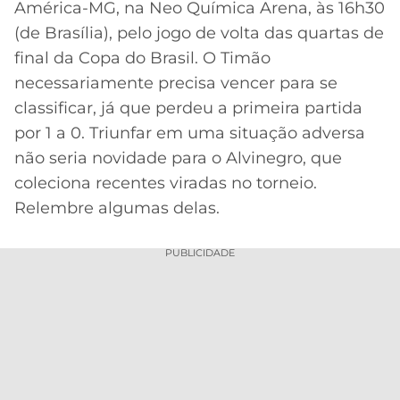
América-MG, na Neo Química Arena, às 16h30
MERCADO
CÓDIGO
CORINTHIANS
(de Brasília), pelo jogo de volta das quartas de
DA
DE
LIBERTADORES
final da Copa do Brasil. O Timão
BOLA
INDICAÇÃO
SÃO
necessariamente precisa vencer para se
BET365
PAULO
COPA
classificar, já que perdeu a primeira partida
PALPITES
DO
por 1 a 0. Triunfar em uma situação adversa
CÓDIGO
BRASIL
SANTOS
BETANO
não seria novidade para o Alvinegro, que
coleciona recentes viradas no torneio.
PREMIER
FLAMENGO
MELHORES
LEAGUE
Relembre algumas delas.
APPS
DE
FLUMINENSE
COPA
PUBLICIDADE
APOSTAS
SUL-
BOTAFOGO
AMERICANA
CASSINOS
ONLINE
VASCO
LIGA
DOS
MELHORES
CAMPEÕES
INTERNACIONAL