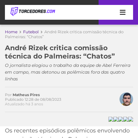
APOSTAS
Home
Futebol
André Rizek critica comissão técnica do
Palmeiras: “Chatos”
ÚLTIMAS
DICAS
André Rizek critica comissão
DE
técnica do Palmeiras: “Chatos”
APOSTA
COPA
O jornalista elogiou o trabalho da equipe de Abel Ferreira
DO
em campo, mas detonou as polêmicas fora das quatro
MUNDO
MELHORES
linhas
SITES
DE
TIMES
APOSTAS
Por
Matheus Pires
Publicado 12:28 de 08/08/2023
2026
Atualizado há 3 anos
CAMPEONATOS
MEU
Acesse o perfil do autor
TIME
CÓDIGO
no Twitter
MÍDIA
PROMOCIONAL
BRASILEIRÃO
Os recentes episódios polêmicos envolvendo
ESPORTIVA
BETBOOM
PALMEIRAS
SÉRIE
A