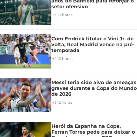
anos do Banfield para reforçar o
setor ofensivo
Há 10 horas
Com Endrick titular e Vini Jr. de
volta, Real Madrid vence na pré-
temporada
Há 10 horas
Messi teria sido alvo de ameaças
graves durante a Copa do Mundo
de 2026
Há 12 horas
Herói da Espanha na Copa,
Ferran Torres pede para deixar o