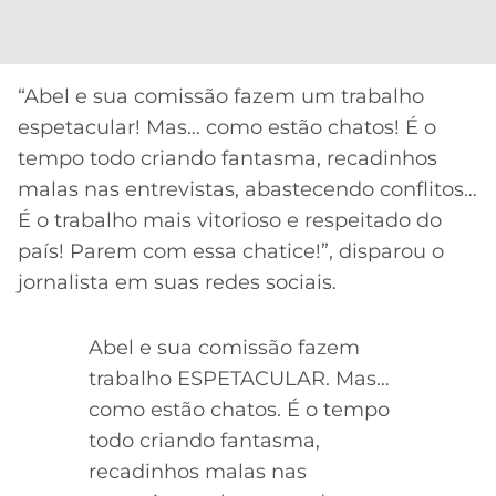
CASSINOS
ONLINE
LALIGA
2026
GRÊMIO
“Abel e sua comissão fazem um trabalho
ATLÉTICO
espetacular! Mas… como estão chatos! É o
MG
tempo todo criando fantasma, recadinhos
malas nas entrevistas, abastecendo conflitos…
CRUZEIRO
É o trabalho mais vitorioso e respeitado do
país! Parem com essa chatice!”, disparou o
jornalista em suas redes sociais.
Abel e sua comissão fazem
trabalho ESPETACULAR. Mas…
como estão chatos. É o tempo
todo criando fantasma,
recadinhos malas nas