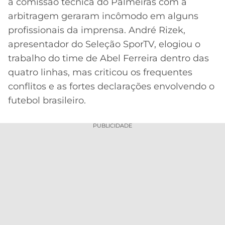
a comissão técnica do Palmeiras com a
arbitragem geraram incômodo em alguns
MERCADO
CÓDIGO
CORINTHIANS
DA
DE
LIBERTADORES
profissionais da imprensa. André Rizek,
BOLA
INDICAÇÃO
SÃO
apresentador do Seleção SporTV, elogiou o
BET365
PAULO
COPA
trabalho do time de Abel Ferreira dentro das
PALPITES
DO
quatro linhas, mas criticou os frequentes
CÓDIGO
BRASIL
SANTOS
conflitos e as fortes declarações envolvendo o
BETANO
futebol brasileiro.
PREMIER
FLAMENGO
MELHORES
LEAGUE
APPS
PUBLICIDADE
DE
FLUMINENSE
COPA
APOSTAS
SUL-
BOTAFOGO
AMERICANA
CASSINOS
ONLINE
VASCO
LIGA
DOS
MELHORES
CAMPEÕES
INTERNACIONAL