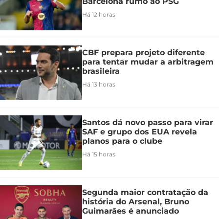
Barcelona rumo ao PSG
Há 12 horas
CBF prepara projeto diferente
para tentar mudar a arbitragem
brasileira
Há 13 horas
Santos dá novo passo para virar
SAF e grupo dos EUA revela
planos para o clube
Há 15 horas
Segunda maior contratação da
história do Arsenal, Bruno
Guimarães é anunciado