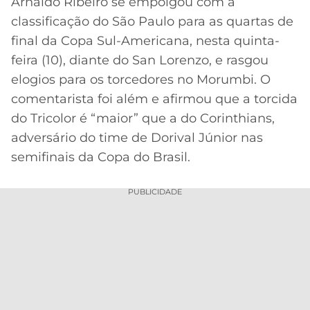
Arnaldo Ribeiro se empolgou com a
classificação do São Paulo para as quartas de
MERCADO
CÓDIGO
CORINTHIANS
DA
DE
LIBERTADORES
final da Copa Sul-Americana, nesta quinta-
BOLA
INDICAÇÃO
feira (10), diante do San Lorenzo, e rasgou
SÃO
BET365
PAULO
COPA
elogios para os torcedores no Morumbi. O
PALPITES
DO
comentarista foi além e afirmou que a torcida
CÓDIGO
BRASIL
SANTOS
do Tricolor é “maior” que a do Corinthians,
BETANO
adversário do time de Dorival Júnior nas
PREMIER
FLAMENGO
semifinais da Copa do Brasil.
MELHORES
LEAGUE
APPS
DE
FLUMINENSE
PUBLICIDADE
COPA
APOSTAS
SUL-
BOTAFOGO
AMERICANA
CASSINOS
ONLINE
VASCO
LIGA
DOS
MELHORES
CAMPEÕES
INTERNACIONAL