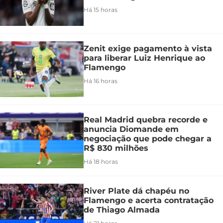
Há 15 horas
Zenit exige pagamento à vista
para liberar Luiz Henrique ao
Flamengo
Há 16 horas
Real Madrid quebra recorde e
anuncia Diomande em
negociação que pode chegar a
R$ 830 milhões
Há 18 horas
River Plate dá chapéu no
Flamengo e acerta contratação
de Thiago Almada