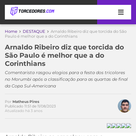
APOSTAS
Home
DESTAQUE
Arnaldo Ribeiro diz que torcida do São
Paulo é melhor que a do Corinthians
ÚLTIMAS
DICAS
Arnaldo Ribeiro diz que torcida do
DE
São Paulo é melhor que a do
APOSTA
COPA
Corinthians
DO
MUNDO
MELHORES
Comentarista rasgou elogios para a festa dos tricolores
SITES
no Morumbi após a classificação para as quartas de final
DE
da Copa Sul-Americana
TIMES
APOSTAS
2026
Por
Matheus Pires
CAMPEONATOS
MEU
Publicado 11:51 de 11/08/2023
Atualizado há 3 anos
Acesse o perfil do autor
TIME
CÓDIGO
no Twitter
MÍDIA
PROMOCIONAL
BRASILEIRÃO
ESPORTIVA
BETBOOM
PALMEIRAS
SÉRIE
A