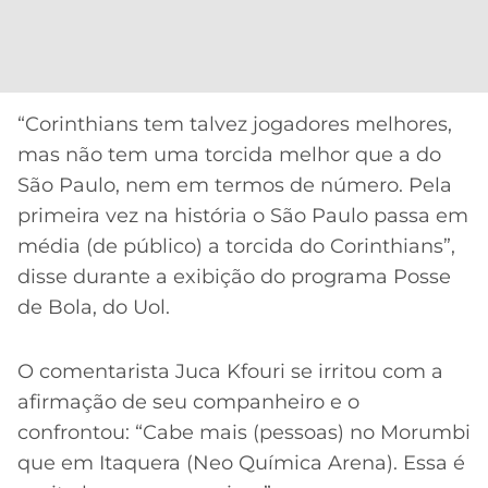
CASSINOS
ONLINE
LALIGA
2026
GRÊMIO
ATLÉTICO
“Corinthians tem talvez jogadores melhores,
MG
mas não tem uma torcida melhor que a do
São Paulo, nem em termos de número. Pela
CRUZEIRO
primeira vez na história o São Paulo passa em
média (de público) a torcida do Corinthians”,
disse durante a exibição do programa Posse
de Bola, do Uol.
O comentarista Juca Kfouri se irritou com a
afirmação de seu companheiro e o
confrontou: “Cabe mais (pessoas) no Morumbi
que em Itaquera (Neo Química Arena). Essa é