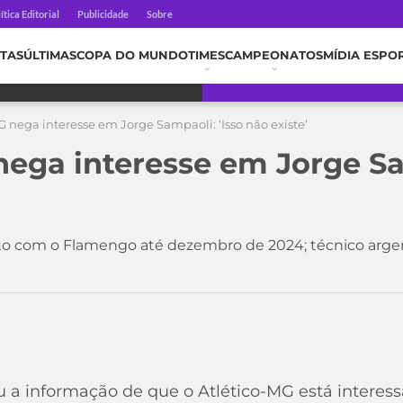
ítica Editorial
Publicidade
Sobre
TAS
ÚLTIMAS
COPA DO MUNDO
TIMES
CAMPEONATOS
MÍDIA ESPO
G nega interesse em Jorge Sampaoli: ‘Isso não existe’
nega interesse em Jorge Sa
to com o Flamengo até dezembro de 2024; técnico arg
u a informação de que o Atlético-MG está interess