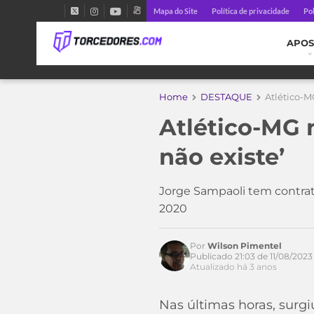
Mapa do Site
Política de privacidade
Pol
APOS
Home
DESTAQUE
Atlético-M
Atlético-MG 
não existe’
Jorge Sampaoli tem contra
2020
Por
Wilson Pimentel
Acesse o perfil do autor
Publicado 21:03 de 11/08/2023
no Twitter
Atualizado há 3 anos
Nas últimas horas, surgi