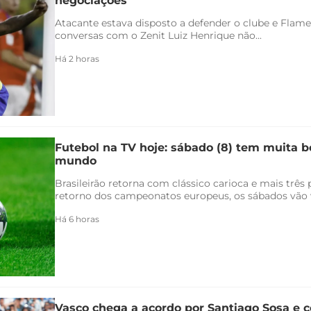
negociações
Atacante estava disposto a defender o clube e Flam
conversas com o Zenit Luiz Henrique não...
Há 2 horas
Futebol na TV hoje: sábado (8) tem muita bo
mundo
Brasileirão retorna com clássico carioca e mais três
retorno dos campeonatos europeus, os sábados vão v
Há 6 horas
Vasco chega a acordo por Santiago Sosa e c