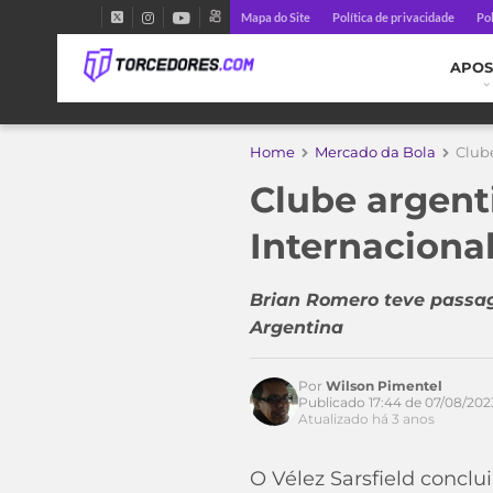
Mapa do Site
Política de privacidade
Pol
APOS
Home
Mercado da Bola
Clube
Clube argent
Internaciona
Brian Romero teve passag
Argentina
Por
Wilson Pimentel
Acesse o perfil do autor
Publicado 17:44 de 07/08/202
no Twitter
Atualizado há 3 anos
O Vélez Sarsfield concl