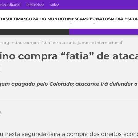
ítica Editorial
Publicidade
Sobre
TAS
ÚLTIMAS
COPA DO MUNDO
TIMES
CAMPEONATOS
MÍDIA ESPO
 argentino compra “fatia” de atacante junto ao Internacional
ino compra “fatia” de atac
l
em apagada pelo Colorado; atacante irá defender o V
3
uiu nesta segunda-feira a compra dos direitos eco