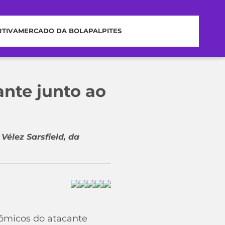
RTIVA
MERCADO DA BOLA
PALPITES
ante junto ao
élez Sarsfield, da
nômicos do atacante