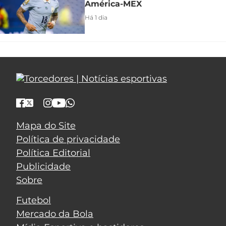
América-MEX
Há 1 dia
Mapa do Site
Política de privacidade
Política Editorial
Publicidade
Sobre
Futebol
Mercado da Bola