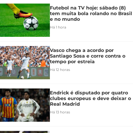
Futebol na TV hoje: sábado (8)
tem muita bola rolando no Brasil
e no mundo
Há 1 hora
Vasco chega a acordo por
Santiago Sosa e corre contra o
tempo por estreia
Há 12 horas
Endrick é disputado por quatro
clubes europeus e deve deixar o
Real Madrid
Há 13 horas