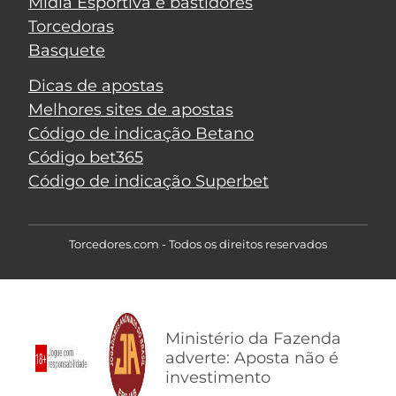
Mídia Esportiva e bastidores
Torcedoras
Basquete
Dicas de apostas
Melhores sites de apostas
Código de indicação Betano
Código bet365
Código de indicação Superbet
Torcedores.com - Todos os direitos reservados
Ministério da Fazenda
adverte: Aposta não é
investimento