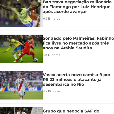
Bap trava negociação milionária
do Flamengo por Luiz Henrique
após acordo avançar
Há 15 horas
Sondado pelo Palmeiras, Fabinho
fica livre no mercado após três
anos na Arábia Saudita
Há 17 horas
Vasco acerta novo camisa 9 por
R$ 23 milhões e atacante já
desembarca no Rio
Há 18 horas
Grupo que negocia SAF do