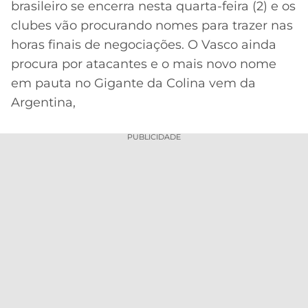
brasileiro se encerra nesta quarta-feira (2) e os
MERCADO
CÓDIGO
CORINTHIANS
clubes vão procurando nomes para trazer nas
DA
DE
LIBERTADORES
horas finais de negociações. O Vasco ainda
BOLA
INDICAÇÃO
SÃO
procura por atacantes e o mais novo nome
BET365
PAULO
COPA
em pauta no Gigante da Colina vem da
PALPITES
DO
Argentina,
CÓDIGO
BRASIL
SANTOS
BETANO
PUBLICIDADE
PREMIER
FLAMENGO
MELHORES
LEAGUE
APPS
DE
FLUMINENSE
COPA
APOSTAS
SUL-
BOTAFOGO
AMERICANA
CASSINOS
ONLINE
VASCO
LIGA
DOS
MELHORES
CAMPEÕES
INTERNACIONAL