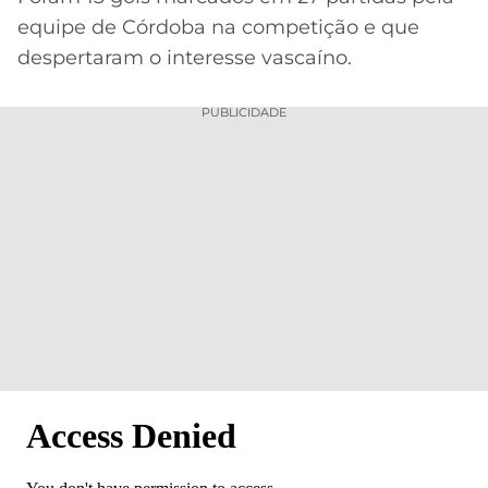
equipe de Córdoba na competição e que
despertaram o interesse vascaíno.
PUBLICIDADE