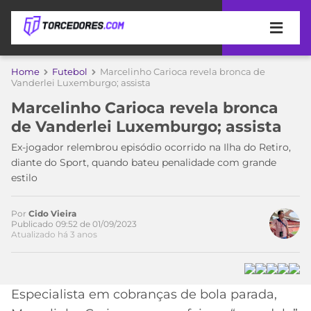
APOSTAS
Home
Futebol
Marcelinho Carioca revela bronca de
Vanderlei Luxemburgo; assista
ÚLTIMAS
DICAS
Marcelinho Carioca revela bronca
DE
de Vanderlei Luxemburgo; assista
APOSTA
COPA
Ex-jogador relembrou episódio ocorrido na Ilha do Retiro,
DO
diante do Sport, quando bateu penalidade com grande
MUNDO
MELHORES
estilo
SITES
DE
TIMES
APOSTAS
Por
Cido Vieira
Publicado 09:52 de 01/09/2023
2026
Atualizado há 3 anos
CAMPEONATOS
MEU
TIME
CÓDIGO
MÍDIA
PROMOCIONAL
BRASILEIRÃO
Acesse o perfil do autor
Especialista em cobranças de bola parada,
ESPORTIVA
BETBOOM
PALMEIRAS
SÉRIE
no Twitter
A