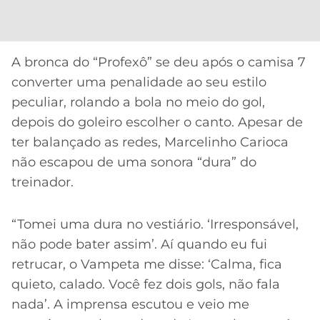
CASSINOS
ONLINE
LALIGA
2026
GRÊMIO
A bronca do “Profexô” se deu após o camisa 7
ATLÉTICO
converter uma penalidade ao seu estilo
MG
peculiar, rolando a bola no meio do gol,
depois do goleiro escolher o canto. Apesar de
CRUZEIRO
ter balançado as redes, Marcelinho Carioca
não escapou de uma sonora “dura” do
treinador.
“Tomei uma dura no vestiário. ‘Irresponsável,
não pode bater assim’. Aí quando eu fui
retrucar, o Vampeta me disse: ‘Calma, fica
quieto, calado. Você fez dois gols, não fala
nada’. A imprensa escutou e veio me