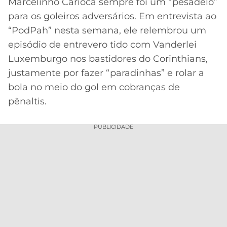
Marcelinho Carioca sempre foi um “pesadelo”
para os goleiros adversários. Em entrevista ao
MERCADO
CÓDIGO
CORINTHIANS
DA
DE
LIBERTADORES
“PodPah” nesta semana, ele relembrou um
BOLA
INDICAÇÃO
SÃO
episódio de entrevero tido com Vanderlei
BET365
PAULO
COPA
Luxemburgo nos bastidores do Corinthians,
PALPITES
DO
justamente por fazer “paradinhas” e rolar a
CÓDIGO
BRASIL
SANTOS
bola no meio do gol em cobranças de
BETANO
pênaltis.
PREMIER
FLAMENGO
MELHORES
LEAGUE
APPS
PUBLICIDADE
DE
FLUMINENSE
COPA
APOSTAS
SUL-
BOTAFOGO
AMERICANA
CASSINOS
ONLINE
VASCO
LIGA
DOS
MELHORES
CAMPEÕES
INTERNACIONAL