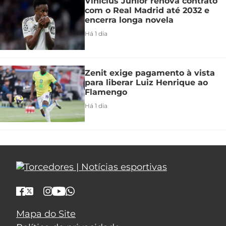
Vinicius Júnior renova contrato
com o Real Madrid até 2032 e
encerra longa novela
Há 1 dia
Zenit exige pagamento à vista
para liberar Luiz Henrique ao
Flamengo
Há 1 dia
Mapa do Site