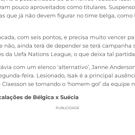
oram pouco aproveitados como titulares. Suspens
etas que já não devem figurar no time belga, como
locada, com seis pontos, e precisa muito vencer p
 Se não, ainda terá de depender se terá campanha 
vés da Uefa Nations League, o que deixa tal partida
ávia com um elenco ‘alternativo’, Janne Anderson 
egunda-feira. Lesionado, Isak é a principal ausênc
m Claesson se tornando o ‘homem gol’ da equipe n
calações de Bélgica x Suécia
PUBLICIDADE