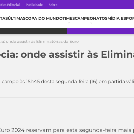
ítica Editorial
Publicidade
Sobre
TAS
ÚLTIMAS
COPA DO MUNDO
TIMES
CAMPEONATOS
MÍDIA ESPO
ia: onde assistir às Eliminatórias da Euro
cia: onde assistir às Elimin
campo às 15h45 desta segunda-feira (16) em partida váli
Euro 2024 reservam para esta segunda-feira mais 