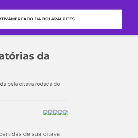
RTIVA
MERCADO DA BOLA
PALPITES
atórias da
da pela oitava rodada do
partidas de sua oitava