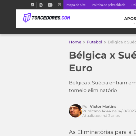
Mapa do Site
Política de privacidade
Pol
APOS
Home
Futebol
Bélgica x Suéc
Bélgica x Sué
Euro
Bélgica x Suécia entram em 
torneio eliminatório
Por
Victor Martins
Publicado 14:44 de 14/10/2023
Atualizado há 3 anos
As Eliminatórias para a 