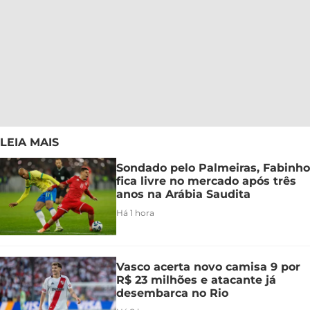
LEIA MAIS
Sondado pelo Palmeiras, Fabinho
fica livre no mercado após três
anos na Arábia Saudita
Há 1 hora
Vasco acerta novo camisa 9 por
R$ 23 milhões e atacante já
desembarca no Rio