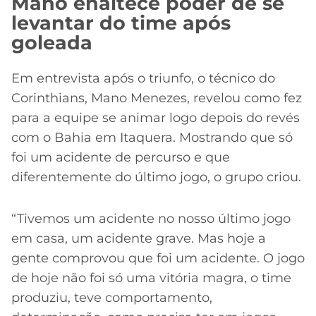
Mano enaltece poder de se
levantar do time após
goleada
Em entrevista após o triunfo, o técnico do
Corinthians, Mano Menezes, revelou como fez
para a equipe se animar logo depois do revés
com o Bahia em Itaquera. Mostrando que só
foi um acidente de percurso e que
diferentemente do último jogo, o grupo criou.
“Tivemos um acidente no nosso último jogo
em casa, um acidente grave. Mas hoje a
gente comprovou que foi um acidente. O jogo
de hoje não foi só uma vitória magra, o time
produziu, teve comportamento,