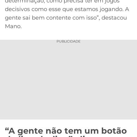
determinação, como precisa ter em jogos
decisivos como esse que estamos jogando. A
gente sai bem contente com isso”, destacou
Mano.
PUBLICIDADE
“A gente não tem um botão