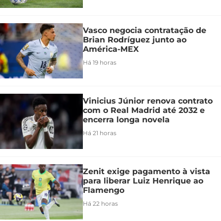
Vasco negocia contratação de
Brian Rodríguez junto ao
América-MEX
Há 19 horas
Vinicius Júnior renova contrato
com o Real Madrid até 2032 e
encerra longa novela
Há 21 horas
Zenit exige pagamento à vista
para liberar Luiz Henrique ao
Flamengo
Há 22 horas