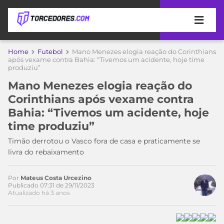
APOSTAS
Home
Futebol
Mano Menezes elogia reação do Corinthians
após vexame contra Bahia: “Tivemos um acidente, hoje time
produziu”
ÚLTIMAS
DICAS
DE
Mano Menezes elogia reação do
APOSTA
COPA
Corinthians após vexame contra
DO
Bahia: “Tivemos um acidente, hoje
MUNDO
MELHORES
time produziu”
SITES
DE
Timão derrotou o Vasco fora de casa e praticamente se
TIMES
APOSTAS
livra do rebaixamento
2026
CAMPEONATOS
MEU
Por
Mateus Costa Urcezino
TIME
Publicado 07:31 de 29/11/2023
CÓDIGO
Atualizado há 3 anos
MÍDIA
PROMOCIONAL
BRASILEIRÃO
ESPORTIVA
BETBOOM
PALMEIRAS
SÉRIE
A