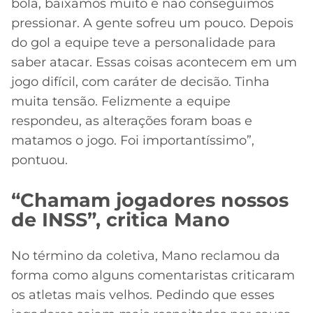
bola, baixamos muito e não conseguimos
pressionar. A gente sofreu um pouco. Depois
do gol a equipe teve a personalidade para
saber atacar. Essas coisas acontecem em um
jogo difícil, com caráter de decisão. Tinha
muita tensão. Felizmente a equipe
respondeu, as alterações foram boas e
matamos o jogo. Foi importantíssimo”,
pontuou.
“Chamam jogadores nossos
de INSS”, critica Mano
No término da coletiva, Mano reclamou da
forma como alguns comentaristas criticaram
os atletas mais velhos. Pedindo que esses