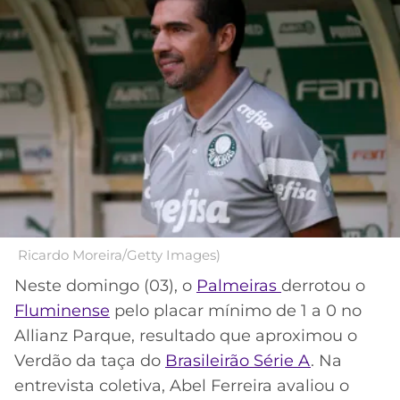
MERCADO
CÓDIGO
CORINTHIANS
DA
DE
LIBERTADORES
BOLA
INDICAÇÃO
SÃO
BET365
PAULO
COPA
PALPITES
DO
CÓDIGO
BRASIL
SANTOS
BETANO
PREMIER
FLAMENGO
MELHORES
LEAGUE
APPS
DE
FLUMINENSE
COPA
Ricardo Moreira/Getty Images)
APOSTAS
SUL-
Neste domingo (03), o
Palmeiras
derrotou o
BOTAFOGO
AMERICANA
Fluminense
pelo placar mínimo de 1 a 0 no
CASSINOS
ONLINE
Allianz Parque, resultado que aproximou o
VASCO
LIGA
Verdão da taça do
Brasileirão Série A
. Na
DOS
MELHORES
CAMPEÕES
entrevista coletiva, Abel Ferreira avaliou o
INTERNACIONAL