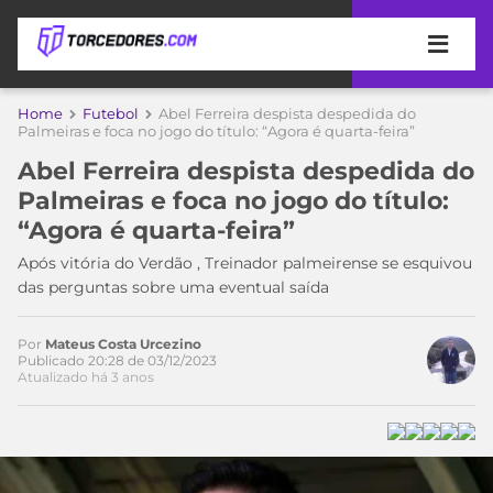
APOSTAS
Home
Futebol
Abel Ferreira despista despedida do
Palmeiras e foca no jogo do título: “Agora é quarta-feira”
ÚLTIMAS
DICAS
Abel Ferreira despista despedida do
DE
Palmeiras e foca no jogo do título:
APOSTA
COPA
“Agora é quarta-feira”
DO
MUNDO
MELHORES
Após vitória do Verdão , Treinador palmeirense se esquivou
SITES
das perguntas sobre uma eventual saída
DE
TIMES
APOSTAS
Por
Mateus Costa Urcezino
2026
Publicado 20:28 de 03/12/2023
Atualizado há 3 anos
CAMPEONATOS
MEU
TIME
CÓDIGO
MÍDIA
PROMOCIONAL
BRASILEIRÃO
ESPORTIVA
BETBOOM
PALMEIRAS
SÉRIE
A