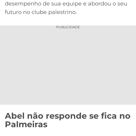
CASSINOS
desempenho de sua equipe e abordou o seu
ONLINE
LALIGA
futuro no clube palestrino.
2026
GRÊMIO
PUBLICIDADE
ATLÉTICO
MG
CRUZEIRO
Abel não responde se fica no
Palmeiras